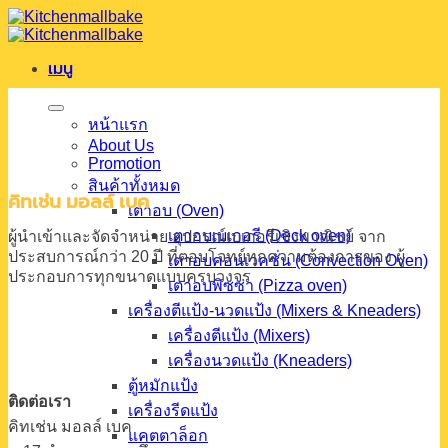
ข้าม
ไป
เมนู
ยัง
เนื้อหา
หน้าแรก
About Us
Promotion
สินค้าทั้งหมด
คิทเช่น มอลล์ เบค
เตาอบ (Oven)
เตาอบเบเกอรี (Deck oven)
ผู้นำเข้าและจัดจำหน่าย
อุปกรณ์เบเกอรีเชิงพาณิชย์
จาก
ประสบการณ์กว่า 20 ปี
ที่ตอบโจทย์ทุกความต้องการของ
ผู้
เตาอบคอนเวคชั่น (Convection Oven)
ประกอบการทุกขนาดแบบครบวงจร
เตาอบพิซซ่า (Pizza oven)
เครื่องตีแป้ง-นวดแป้ง (Mixers & Kneaders)
เครื่องตีแป้ง (Mixers)
เครื่องนวดแป้ง (Kneaders)
ตู้หมักแป้ง
ติดต่อเรา
เครื่องรีดแป้ง
คิทเช่น มอลล์ เบค
แคตตาล็อก