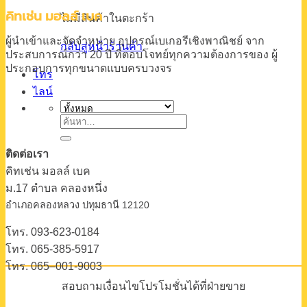
คิทเช่น มอลล์ เบค
ไม่มีสินค้าในตะกร้า
ผู้นำเข้าและจัดจำหน่าย
อุปกรณ์เบเกอรีเชิงพาณิชย์
จาก
กลับสู่หน้าร้านค้า
ประสบการณ์กว่า 20 ปี
ที่ตอบโจทย์ทุกความต้องการของ
ผู้
ประกอบการทุกขนาดแบบครบวงจร
โทร
ไลน์
ค้นหา:
ติดต่อเรา
คิทเช่น มอลล์ เบค
ม.17 ตําบล คลองหนึ่ง
อําเภอคลองหลวง ปทุมธานี 12120
โทร. 093-623-0184
โทร. 065-385-5917
โทร. 065–001-9003
สอบถามเงื่อนไขโปรโมชั่นได้ที่ฝ่ายขาย