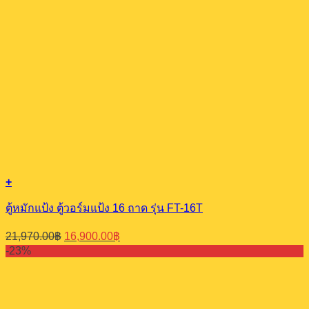
+
ตู้หมักแป้ง ตู้วอร์มแป้ง 16 ถาด รุ่น FT-16T
Original
Current
21,970.00
฿
16,900.00
฿
price
price
-23%
was:
is:
21,970.00฿.
16,900.00฿.