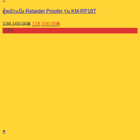
ตู้หมักแป้ง Retarder Proofer รุ่น KM-RP18T
Original
Current
138,100.00
฿
118,100.00
฿
price
price
-23%
was:
is:
138,100.00฿.
118,100.00฿.
+