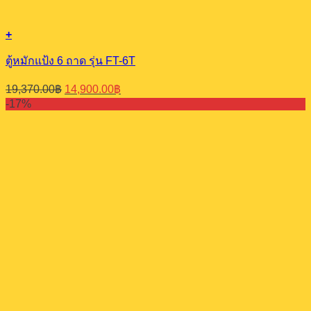
+
ตู้หมักแป้ง 6 ถาด รุ่น FT-6T
Original
Current
19,370.00
฿
14,900.00
฿
price
price
-17%
was:
is:
19,370.00฿.
14,900.00฿.