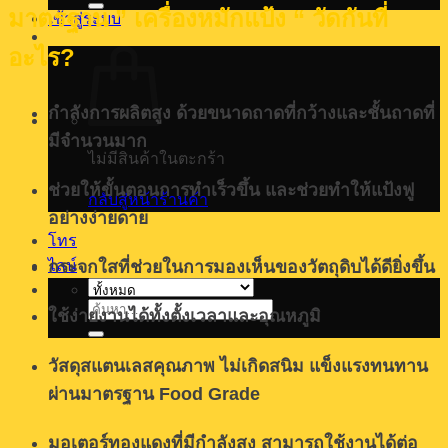
มาตรฐาน ” เครื่องหมักแป้ง “ วัดกันที่
เข้าสู่ระบบ
อะไร?
กำลังการผลิตสูง ด้วยขนาดถาดที่กว้างและชั้นถาดที่
มีจำนวนมาก
ไม่มีสินค้าในตะกร้า
ช่วยให้ขั้นตอนการทำเร็วขึ้น และช่วยทำให้แป้งฟู
กลับสู่หน้าร้านค้า
อย่างง่ายดาย
โทร
ไลน์
กระจกใสที่ช่วยในการมองเห็นของวัตถุดิบได้ดียิ่งขึ้น
ค้นหา:
ใช้ง่ายงานได้ทั้งตั้งเวลาและอุณหภูมิ
วัสดุสแตนเลสคุณภาพ ไม่เกิดสนิม แข็งแรงทนทาน
ผ่านมาตรฐาน Food Grade
มอเตอร์ทองแดงที่มีกำลังสูง สามารถใช้งานได้ต่อ