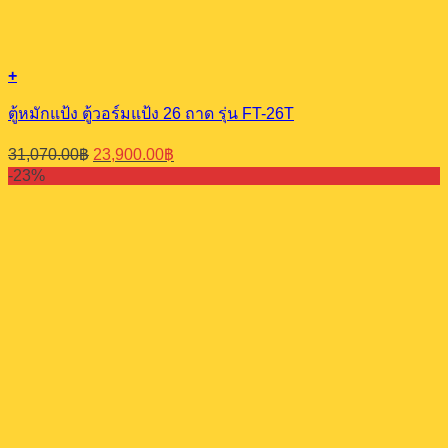
+
ตู้หมักแป้ง ตู้วอร์มแป้ง 26 ถาด รุ่น FT-26T
Original
Current
31,070.00
฿
23,900.00
฿
price
price
-23%
was:
is:
31,070.00฿.
23,900.00฿.