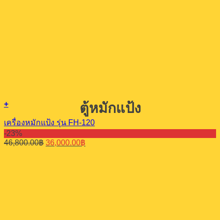
+
ตู้หมักแป้ง
เครื่องหมักแป้ง รุ่น FH-120
-23%
Original
Current
46,800.00
฿
36,000.00
฿
price
price
was:
is:
46,800.00฿.
36,000.00฿.