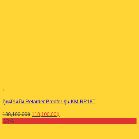
+
ตู้หมักแป้ง Retarder Proofer รุ่น KM-RP18T
Original
Current
138,100.00
฿
118,100.00
฿
price
price
-23%
was:
is:
138,100.00฿.
118,100.00฿.