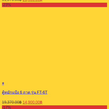
price
price
-23%
was:
is:
31,070.00฿.
23,900.00฿.
+
ตู้หมักแป้ง 6 ถาด รุ่น FT-6T
Original
Current
19,370.00
฿
14,900.00
฿
price
price
-17%