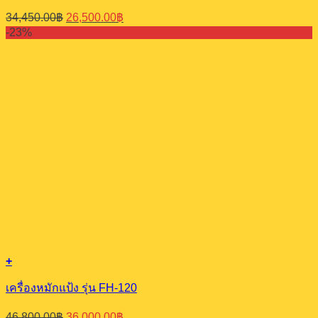
Original
Current
34,450.00
฿
26,500.00
฿
price
price
-23%
was:
is:
34,450.00฿.
26,500.00฿.
+
เครื่องหมักแป้ง รุ่น FH-120
Original
Current
46,800.00
฿
36,000.00
฿