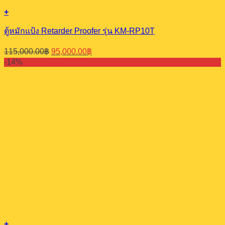
+
ตู้หมักแป้ง Retarder Proofer รุ่น KM-RP10T
Original
Current
115,000.00
฿
95,000.00
฿
price
price
-14%
was:
is:
115,000.00฿.
95,000.00฿.
+