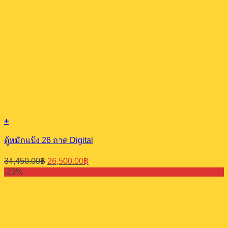
+
ตู้หมักแป้ง 26 ถาด Digital
Original
Current
34,450.00
฿
26,500.00
฿
price
price
-23%
was:
is:
34,450.00฿.
26,500.00฿.