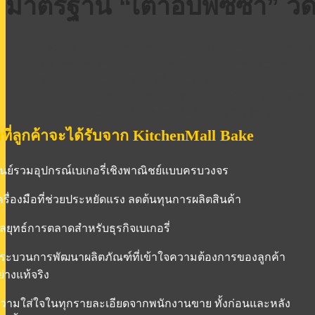
มาตรฐาน “เตาอบพิซซ่า” วัด
ถาดหินกระจายความร้อน รักษาอุณหภูมิให้ขนมปังคงความชื้น และ
ฮีตเตอร์รูปทรงตัวยู 3 แท่ง เพื่อประสิทธิภาพในการทำความร้อนสูง
ปรับอุณหภูมิแท่นความร้อนได้ทั้งบนและล่าง
ช่องระบายความร้อน ทำให้มอเตอร์ไม่ทำงานหนัก ทนต่อการใช้
ฝาหน้าถูกออกแบบมาเป็นกระจก เพื่อให้สังเกตวัตถุดิบได้
่งที่ลูกค้าจะได้รับจาก KitchenMall Bake
ศูนย์รวมอุปกรณ์เบเกอรี่เชิงพาณิชย์แบบครบวงจร
เครื่องมือที่ช่วยประหยัดแรง ลดต้นทุนการผลิตสินค้า
กลยุทธ์การตลาดสำหรับธุรกิจเบเกอรี่
กระบวนการพัฒนาผลิตภัณฑ์ที่เข้าใจความต้องการของลูกค้า
่างแท้จริง
ความใส่ใจในทุกรายละเอียดจากพนักงานขาย ทั้งก่อนและหลัง