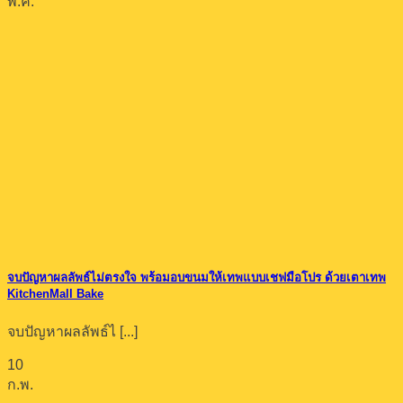
พ.ค.
จบปัญหาผลลัพธ์ไม่ตรงใจ พร้อมอบขนมให้เทพแบบเชฟมือโปร ด้วยเตาเทพ
KitchenMall Bake
จบปัญหาผลลัพธ์ไ [...]
10
ก.พ.