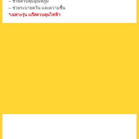
– ช่วยควบคุมอุณหภูมิ
– ช่วยระบายควัน และความชื้น
*เฉพาะรุ่น แก๊สควบคุมไฟฟ้า