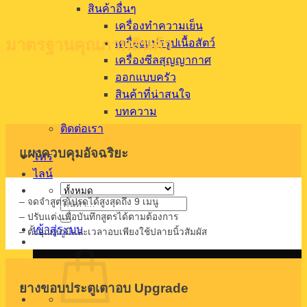
สินค้าอื่นๆ
เครื่องทำความเย็น
มาตรฐานคุณภาพสินค้า
เครื่องแปรรูปเนื้อสัตว์
เครื่องซีลสุญญากาศ
ออกแบบครัว
สินค้าที่น่าสนใจ
บทความ
ติดต่อเรา
แผงควบคุมอัจฉริยะ
โทร
ไลน์
– จดจำสูตรโปรดได้สูงสุดถึง 9 เมนู
ค้นหา:
– ปรับแต่งเพื่อบันทึกสูตรได้ตามต้องการ
เข้าสู่ระบบ
– ตั้งอุณหภูมิและเวลาอบเพียงใช้ปลายนิ้วสัมผัส
ยางขอบประตูเตาอบ Upgrade