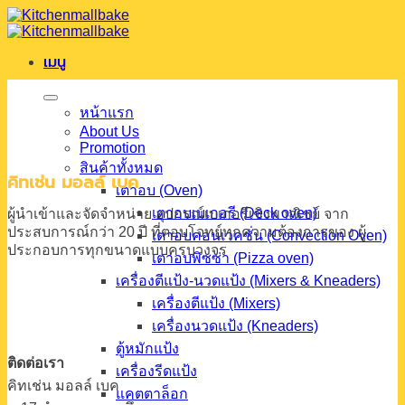
ข้าม
ไป
เมนู
ยัง
เนื้อหา
หน้าแรก
About Us
Promotion
สินค้าทั้งหมด
คิทเช่น มอลล์ เบค
เตาอบ (Oven)
เตาอบเบเกอรี (Deck oven)
ผู้นำเข้าและจัดจำหน่าย
อุปกรณ์เบเกอรีเชิงพาณิชย์
จาก
ประสบการณ์กว่า 20 ปี
ที่ตอบโจทย์ทุกความต้องการของ
ผู้
เตาอบคอนเวคชั่น (Convection Oven)
ประกอบการทุกขนาดแบบครบวงจร
เตาอบพิซซ่า (Pizza oven)
เครื่องตีแป้ง-นวดแป้ง (Mixers & Kneaders)
เครื่องตีแป้ง (Mixers)
เครื่องนวดแป้ง (Kneaders)
ตู้หมักแป้ง
ติดต่อเรา
เครื่องรีดแป้ง
คิทเช่น มอลล์ เบค
แคตตาล็อก