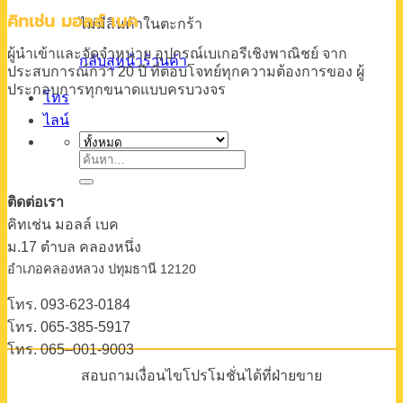
คิทเช่น มอลล์ เบค
ไม่มีสินค้าในตะกร้า
ผู้นำเข้าและจัดจำหน่าย
อุปกรณ์เบเกอรีเชิงพาณิชย์
จาก
กลับสู่หน้าร้านค้า
ประสบการณ์กว่า 20 ปี
ที่ตอบโจทย์ทุกความต้องการของ
ผู้
ประกอบการทุกขนาดแบบครบวงจร
โทร
ไลน์
ค้นหา:
ติดต่อเรา
คิทเช่น มอลล์ เบค
ม.17 ตําบล คลองหนึ่ง
อําเภอคลองหลวง ปทุมธานี 12120
โทร. 093-623-0184
โทร. 065-385-5917
โทร. 065–001-9003
สอบถามเงื่อนไขโปรโมชั่นได้ที่ฝ่ายขาย