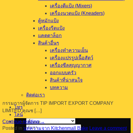
เครื่องตีแป้ง (Mixers)
เครื่องนวดแป้ง (Kneaders)
ตู้หมักแป้ง
เครื่องรีดแป้ง
แคตตาล็อก
สินค้าอื่นๆ
เครื่องทำความเย็น
เครื่องแปรรูปเนื้อสัตว์
เครื่องซีลสุญญากาศ
ออกแบบครัว
สินค้าที่น่าสนใจ
บทความ
ติดต่อเรา
กรรมการผู้จัดการ TIP IMPORT EXPORT COMPANY
โทร
LIMITED คุณช […]
ไลน์
Continue reading
→
ค้นหา:
Posted in
บทความจาก Kitchenmall Bake
Leave a comment