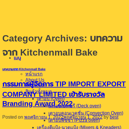
ข้าม
ไป
ยัง
เนื้อหา
Category Archives:
บทความ
จาก Kitchenmall Bake
เมนู
บทความจาก Kitchenmall Bake
หน้าแรก
About Us
กรรมการผู้จัดการ TIP IMPORT EXPORT
Promotion
สินค้าทั้งหมด
COMPANY LIMITED เข้ารับรางวัล
เตาอบ (Oven)
Branding Award 2022
เตาอบเบเกอรี (Deck oven)
เตาอบคอนเวคชั่น (Convection Oven)
Posted on
พฤศจิกายน 1, 2022
พฤศจิกายน 1, 2022
by
best
เตาอบพิซซ่า (Pizza oven)
เครื่องตีแป้ง-นวดแป้ง (Mixers & Kneaders)