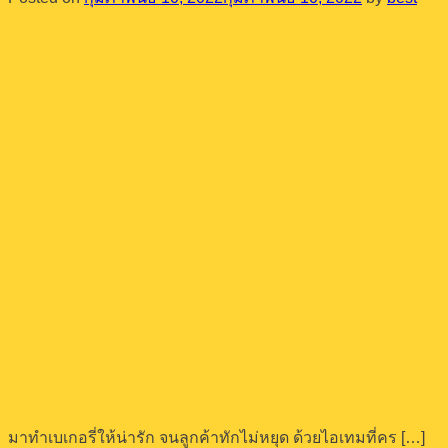
มาทำเบเกอรี่ให้น่ารัก จนลูกค้าทักไม่หยุด ด้วยไอเทมที่คร […]