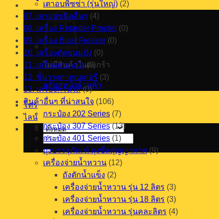
เตาอบพิซซ่า (รุ่นใหญ่)
(2)
07. เตาอบชนิดอื่นๆ
(4)
08. เครื่อง Retarder Proofer
(0)
09. เครื่อง Blast Freezer
(0)
10. เครื่องตัดขนมปัง
(0)
11. เครื่องแบ่งแป้ง
ไม่มีสินค้าในตะกร้า
(0)
12. ชั้นวางถาดเบเกอรี
(3)
กลับสู่หน้าร้านค้า
13. เครื่องกวนไส้
(0)
สินค้าอื่นๆ ที่น่าสนใจ
(106)
โทร
กระป๋อง 202 Series
(7)
ไลน์
กระป๋อง 307 Series
(13)
กระป๋อง 401 Series
(1)
ค้นหา:
ถุงบรรจุภัณฑ์ ถุงซีลสุญญากาศ
(9)
เครื่องจ่ายน้ำหวาน
(12)
ถังตักน้ำแข็ง
(2)
เครื่องจ่ายน้ำหวาน รุ่น 12 ลิตร
(3)
เครื่องจ่ายน้ำหวาน รุ่น 18 ลิตร
(3)
เครื่องจ่ายน้ำหวาน รุ่นคละลิตร
(4)