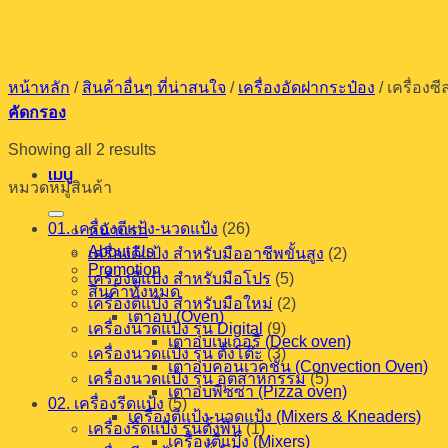
ข้าม
ไป
ยัง
หน้าหลัก
/
สินค้าอื่นๆ ที่น่าสนใจ
/
เครื่องอัดฝากระป๋อง
/
เครื่องซ
เนื้อหา
คัดกรอง
Showing all 2 results
เมนู
หมวดหมู่สินค้า
01. เครื่องตีแป้ง-นวดแป้ง
(26)
หน้าแรก
About Us
เครื่องตีแป้ง สำหรับมืออาชีพขั้นสูง
(2)
Promotion
เครื่องตีแป้ง สำหรับมือโปร
(5)
สินค้าทั้งหมด
เครื่องตีแป้ง สำหรับมือใหม่
(2)
เตาอบ (Oven)
เครื่องนวดแป้ง รุ่น Digital
(9)
เตาอบเบเกอรี (Deck oven)
เครื่องนวดแป้ง รุ่น ตั้งโต๊ะ
(3)
เตาอบคอนเวคชั่น (Convection Oven)
เครื่องนวดแป้ง รุ่น อุตสาหกรรม
(5)
เตาอบพิซซ่า (Pizza oven)
02. เครื่องรีดแป้ง
(5)
เครื่องตีแป้ง-นวดแป้ง (Mixers & Kneaders)
เครื่องรีดแป้ง รุ่นตั้งพื้น
(1)
เครื่องตีแป้ง (Mixers)