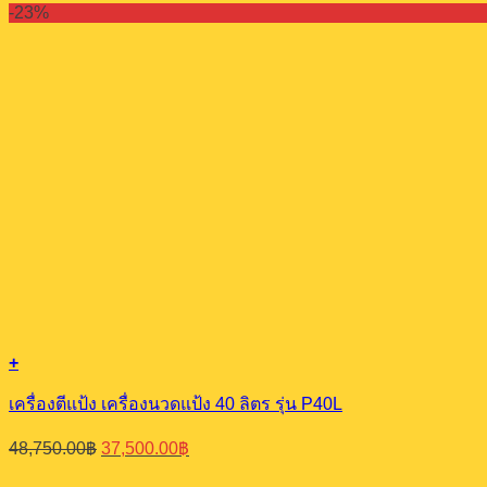
price
price
-23%
was:
is:
34,450.00฿.
26,500.00฿.
+
เครื่องตีแป้ง เครื่องนวดแป้ง 40 ลิตร รุ่น P40L
Original
Current
48,750.00
฿
37,500.00
฿
price
price
was:
is: