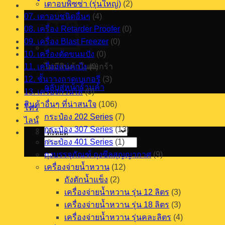
เตาอบพิซซ่า (รุ่นใหญ่)
(2)
07. เตาอบชนิดอื่นๆ
(4)
08. เครื่อง Retarder Proofer
(0)
09. เครื่อง Blast Freezer
(0)
10. เครื่องตัดขนมปัง
(0)
11. เครื่องแบ่งแป้ง
ไม่มีสินค้าในตะกร้า
(0)
12. ชั้นวางถาดเบเกอรี
(3)
กลับสู่หน้าร้านค้า
13. เครื่องกวนไส้
(0)
สินค้าอื่นๆ ที่น่าสนใจ
(106)
โทร
กระป๋อง 202 Series
(7)
ไลน์
กระป๋อง 307 Series
(13)
กระป๋อง 401 Series
(1)
ค้นหา:
ถุงบรรจุภัณฑ์ ถุงซีลสุญญากาศ
(9)
เครื่องจ่ายน้ำหวาน
(12)
ถังตักน้ำแข็ง
(2)
เครื่องจ่ายน้ำหวาน รุ่น 12 ลิตร
(3)
เครื่องจ่ายน้ำหวาน รุ่น 18 ลิตร
(3)
เครื่องจ่ายน้ำหวาน รุ่นคละลิตร
(4)