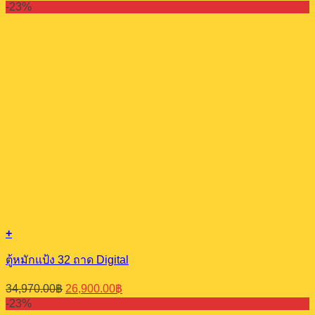
price
price
-23%
was:
is:
34,450.00฿.
26,500.00฿.
+
ตู้หมักแป้ง 32 ถาด Digital
Original
Current
34,970.00
฿
26,900.00
฿
price
price
-23%
was:
is: