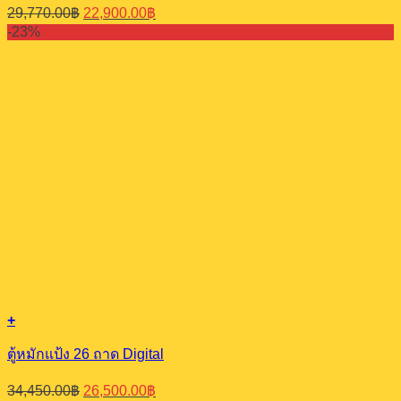
Original
Current
29,770.00
฿
22,900.00
฿
price
price
-23%
was:
is:
29,770.00฿.
22,900.00฿.
+
ตู้หมักแป้ง 26 ถาด Digital
Original
Current
34,450.00
฿
26,500.00
฿