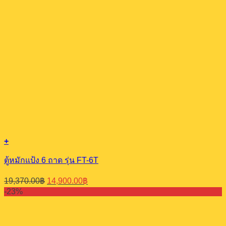
+
ตู้หมักแป้ง 6 ถาด รุ่น FT-6T
Original
Current
19,370.00
฿
14,900.00
฿
price
price
-23%
was:
is:
19,370.00฿.
14,900.00฿.