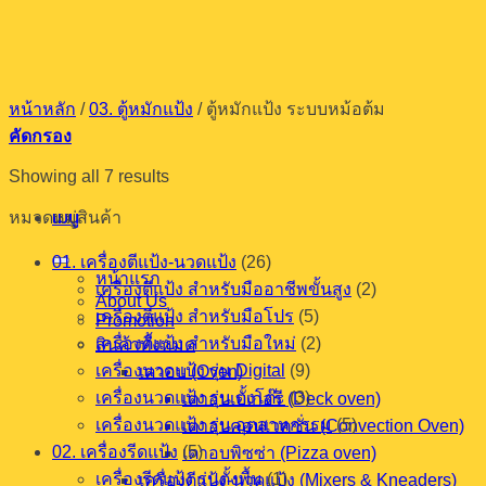
ข้าม
ไป
ยัง
เนื้อหา
หน้าหลัก
/
03. ตู้หมักแป้ง
/
ตู้หมักแป้ง ระบบหม้อต้ม
คัดกรอง
Showing all 7 results
เมนู
หมวดหมู่สินค้า
01. เครื่องตีแป้ง-นวดแป้ง
(26)
หน้าแรก
เครื่องตีแป้ง สำหรับมืออาชีพขั้นสูง
(2)
About Us
เครื่องตีแป้ง สำหรับมือโปร
(5)
Promotion
เครื่องตีแป้ง สำหรับมือใหม่
(2)
สินค้าทั้งหมด
เครื่องนวดแป้ง รุ่น Digital
(9)
เตาอบ (Oven)
เครื่องนวดแป้ง รุ่น ตั้งโต๊ะ
(3)
เตาอบเบเกอรี (Deck oven)
เครื่องนวดแป้ง รุ่น อุตสาหกรรม
(5)
เตาอบคอนเวคชั่น (Convection Oven)
02. เครื่องรีดแป้ง
(5)
เตาอบพิซซ่า (Pizza oven)
เครื่องรีดแป้ง รุ่นตั้งพื้น
(1)
เครื่องตีแป้ง-นวดแป้ง (Mixers & Kneaders)