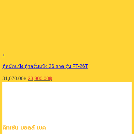
+
ตู้หมักแป้ง ตู้วอร์มแป้ง 26 ถาด รุ่น FT-26T
Original
Current
31,070.00
฿
23,900.00
฿
price
price
was:
is:
31,070.00฿.
23,900.00฿.
คิทเช่น มอลล์ เบค