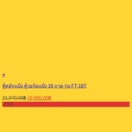
+
ตู้หมักแป้ง ตู้วอร์มแป้ง 16 ถาด รุ่น FT-16T
Original
Current
21,970.00
฿
16,900.00
฿
price
price
-23%
was:
is:
21,970.00฿.
16,900.00฿.