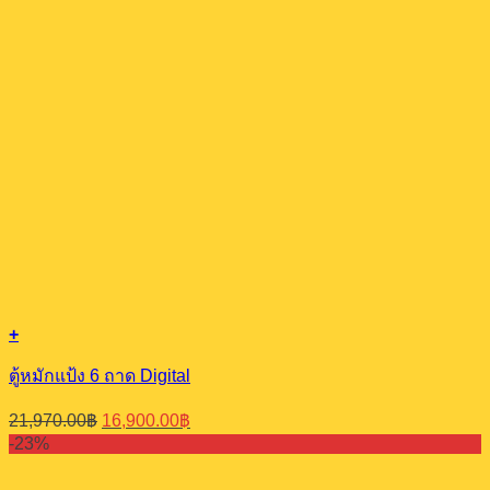
34,970.00฿.
26,900.00฿.
+
ตู้หมักแป้ง 6 ถาด Digital
Original
Current
21,970.00
฿
16,900.00
฿
price
price
-23%
was:
is:
21,970.00฿.
16,900.00฿.