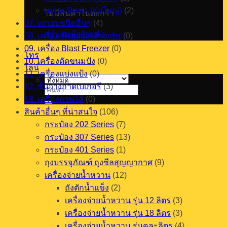
เตาอบพิซซ่า (รุ่นใหญ่)
(2)
ไม่มีสินค้าในตะกร้า
07. เตาอบชนิดอื่นๆ
(4)
กลับสู่หน้าร้านค้า
08. เครื่อง Retarder Proofer
(0)
09. เครื่อง Blast Freezer
(0)
โทร
10. เครื่องตัดขนมปัง
(0)
ไลน์
11. เครื่องแบ่งแป้ง
(0)
12. ชั้นวางถาดเบเกอรี
(3)
ค้นหา:
13. เครื่องกวนไส้
(0)
สินค้าอื่นๆ ที่น่าสนใจ
(106)
กระป๋อง 202 Series
(7)
กระป๋อง 307 Series
(13)
กระป๋อง 401 Series
(1)
ถุงบรรจุภัณฑ์ ถุงซีลสุญญากาศ
(9)
เครื่องจ่ายน้ำหวาน
(12)
ถังตักน้ำแข็ง
(2)
เครื่องจ่ายน้ำหวาน รุ่น 12 ลิตร
(3)
เครื่องจ่ายน้ำหวาน รุ่น 18 ลิตร
(3)
เครื่องจ่ายน้ำหวาน รุ่นคละลิตร
(4)