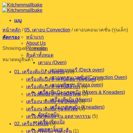
ข้าม
ไป
เมนู
ยัง
เนื้อหา
หน้าหลัก
/
05. เตาอบ Convection
/
เตาอบคอนเวคชั่น (รุ่นเล็ก)
หน้าแรก
คัดกรอง
About Us
Showing all 2 results
Promotion
สินค้าทั้งหมด
หมวดหมู่สินค้า
เตาอบ (Oven)
เตาอบเบเกอรี (Deck oven)
01. เครื่องตีแป้ง-นวดแป้ง
(26)
เตาอบคอนเวคชั่น (Convection Oven)
เครื่องตีแป้ง สำหรับมืออาชีพขั้นสูง
(2)
เตาอบพิซซ่า (Pizza oven)
เครื่องตีแป้ง สำหรับมือโปร
(5)
เครื่องตีแป้ง-นวดแป้ง (Mixers & Kneaders)
เครื่องตีแป้ง สำหรับมือใหม่
(2)
เครื่องตีแป้ง (Mixers)
เครื่องนวดแป้ง รุ่น Digital
(9)
เครื่องนวดแป้ง (Kneaders)
เครื่องนวดแป้ง รุ่น ตั้งโต๊ะ
(3)
ตู้หมักแป้ง
เครื่องนวดแป้ง รุ่น อุตสาหกรรม
(5)
เครื่องรีดแป้ง
02. เครื่องรีดแป้ง
(5)
แคตตาล็อก
เครื่องรีดแป้ง รุ่นตั้งพื้น
(1)