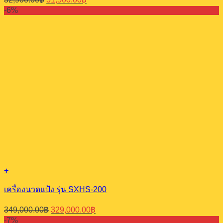
price
price
-6%
was:
is:
32,900.00฿.
31,500.00฿.
+
เครื่องนวดแป้ง รุ่น SXHS-200
Original
Current
349,000.00
฿
329,000.00
฿
price
price
-7%