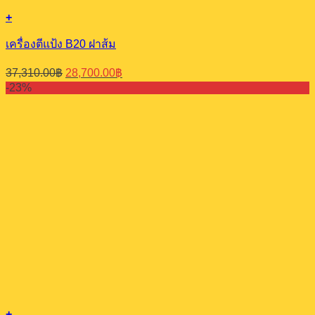
+
เครื่องตีแป้ง​ B20 ฝาส้ม
Original
Current
37,310.00
฿
28,700.00
฿
price
price
-23%
was:
is:
37,310.00฿.
28,700.00฿.
+