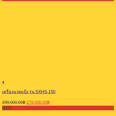
was:
is:
349,000.00฿.
329,000.00฿.
+
เครื่องนวดแป้ง รุ่น SXHS-150
Original
Current
299,000.00
฿
279,000.00
฿
price
price
-11%
was:
is: