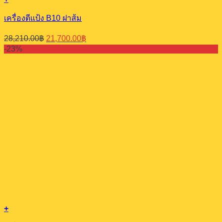
เครื่องตีแป้ง​ B10​ ฝาส้ม
Original
Current
28,210.00
฿
21,700.00
฿
price
price
-23%
was:
is:
28,210.00฿.
21,700.00฿.
+