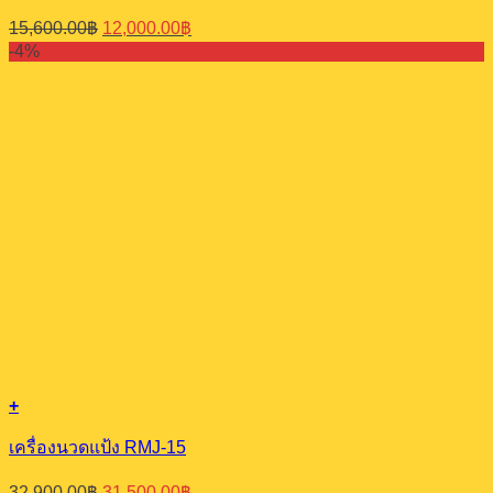
Original
Current
15,600.00
฿
12,000.00
฿
price
price
-4%
was:
is:
15,600.00฿.
12,000.00฿.
+
เครื่องนวดแป้ง RMJ-15
Original
Current
32,900.00
฿
31,500.00
฿