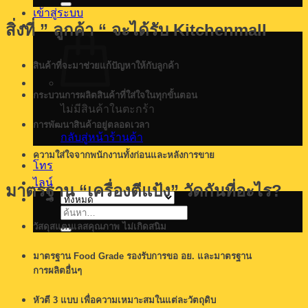
เข้าสู่ระบบ
สิ่งที่ ” ลูกค้า “ จะได้รับ
Kitchenmall
สินค้าที่จะมาช่วยแก้ปัญหาให้กับลูกค้า
กระบวนการผลิตสินค้าที่ใส่ใจในทุกขั้นตอน
ไม่มีสินค้าในตะกร้า
การพัฒนาสินค้าอยู่ตลอดเวลา
กลับสู่หน้าร้านค้า
ความใส่ใจจากพนักงานทั้งก่อนและหลังการขาย
โทร
ไลน์
มาตรฐาน “เครื่องตีแป้ง” วัดกันที่อะไร?
ค้นหา:
วัสดุสแตนเลสคุณภาพ ไม่เกิดสนิม
มาตรฐาน Food Grade รองรับการขอ อย. และมาตรฐาน
การผลิตอื่นๆ
หัวตี 3 แบบ เพื่อความเหมาะสมในแต่ละวัตถุดิบ