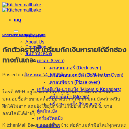
ข้าม
ไป
เมนู
ยัง
เนื้อหา
บทความจาก Kitchenmall Bake
หน้าแรก
About Us
Promotion
กักตัวคราวนี้ เตรียมกักเงินหารายได้อีกช่อง
สินค้าทั้งหมด
ทางกันเถอะ
เตาอบ (Oven)
เตาอบเบเกอรี (Deck oven)
Posted on
สิงหาคม 14, 2021
สิงหาคม 14, 2021
by
best
เตาอบคอนเวคชั่น (Convection Oven)
เตาอบพิซซ่า (Pizza oven)
เครื่องตีแป้ง-นวดแป้ง (Mixers & Kneaders)
ใครที่ WFH อยู่ ลองเปลี่ยนจากคนกินมาเป็นคนขายกันมั้ย
เครื่องตีแป้ง (Mixers)
ขนมอบซื้อง่ายขายคล่อง อย่างบราวนี่ คุกกี้ ขนมปังหน้าหนึบ
เครื่องนวดแป้ง (Kneaders)
ฝึกได้ไม่ยาก แถมยังใช้อุปกรณ์ไม่กี่อย่าง แพ็คสบาย ขาย
ตู้หมักแป้ง
ออนไลน์ได้ง่ายๆ
เครื่องรีดแป้ง
KitchenMall Bake ขออยู่เคียงข้าง พ่อค้าแม่ค้ามือใหม่ทุกคนนะ
แคตตาล็อก