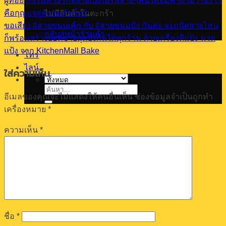
ผู้ที่อยากเริ่มทำธุรกิจสายเบเกอรี่หลายๆคน เคยมีคำถามว่าอะไร
คือกุญแจสู่ความสำเร็จ?
ไม่มีสินค้าในตะกร้า
ขอเสียง #สายขนมเค้ก กับ #สายขนมปัง กันค่ะ จะถนัดสายไหน
กลับสู่หน้าร้านค้า
ก็พร้อมสร้างยอดขายสุดปังกันได้ทุกร้าน ด้วยเครื่องตีแป้ง นวด
แป้ง จาก KitchenMall Bake
โทร
ไลน์
ใส่ความเห็น
ค้นหา:
อีเมลของคุณจะไม่แสดงให้คนอื่นเห็น
ช่องข้อมูลจำเป็นถูกทำ
เครื่องหมาย
*
ความเห็น
*
ชื่อ
*