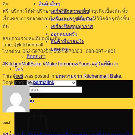
คะ
สินค้าอื่นๆ
ฟรี! บริการให้คำปรึกษา เรามีทีมงานแนะนำธุรกิจเบื้องต้น ทั้ง
เครื่องทำความเย็น
เรื่องของการตลาดออนไลน์ และการวิเคราะห์วินิจฉัยธุรกิจขั้น
เครื่องแปรรูปเนื้อสัตว์
ต้น
เครื่องซีลสุญญากาศ
ออกแบบครัว
สอบถามรายละเอียดเพิ่มเติม
สินค้าที่น่าสนใจ
Line: @kitchenmall
บทความ
โทรด่วน. 062-5970202, 062-5970303 , 088-097-4901
ติดต่อเรา
#KitchenMallBake
#MakeTomorrowYours
#สู่วันที่ดีกว่า
โทร
This entry was posted in
บทความจาก Kitchenmall Bake
.
ไลน์
Bookmark the
permalink
.
ค้นหา:
เข้าสู่ระบบ
best