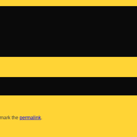
kmark the
permalink
.