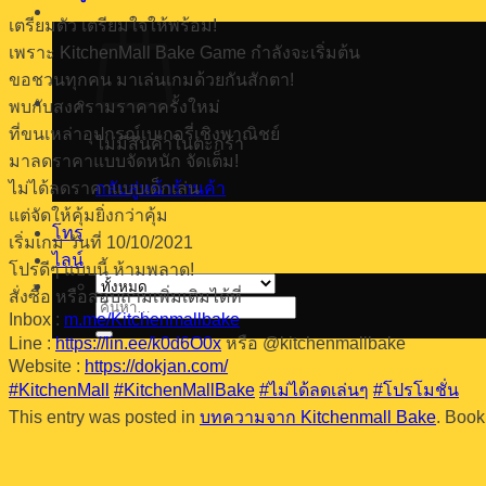
เตรียมตัว เตรียมใจให้พร้อม!
เพราะ KitchenMall Bake Game กำลังจะเริ่มต้น
ขอชวนทุกคน มาเล่นเกมด้วยกันสักตา!
พบกับสงครามราคาครั้งใหม่
ที่ขนเหล่าอุปกรณ์เบเกอรี่เชิงพาณิชย์
ไม่มีสินค้าในตะกร้า
มาลดราคาแบบจัดหนัก จัดเต็ม!
ไม่ได้ลดราคาแบบเด็กเล่น
กลับสู่หน้าร้านค้า
แต่จัดให้คุ้มยิ่งกว่าคุ้ม
โทร
เริ่มเกม วันที่ 10/10/2021
ไลน์
โปรดีๆ แบบนี้ ห้ามพลาด!
สั่งซื้อ หรือสอบถามเพิ่มเติมได้ที่
ค้นหา:
Inbox :
m.me/Kitchenmallbake
Line :
https://lin.ee/k0d6O0x
หรือ @kitchenmallbake
Website :
https://dokjan.com/
#KitchenMall
#KitchenMallBake
#ไม่ได้ลดเล่นๆ
#โปรโมชั่น
This entry was posted in
บทความจาก Kitchenmall Bake
. Boo