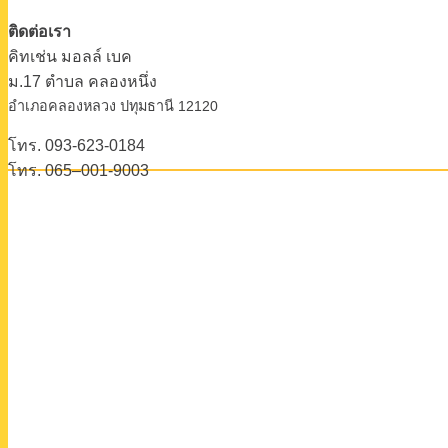
ติดต่อเรา
คิทเช่น มอลล์ เบค
ม.17 ตําบล คลองหนึ่ง
อําเภอคลองหลวง ปทุมธานี 12120
โทร. 093-623-0184
โทร. 065–001-9003