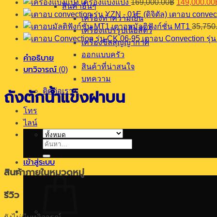
เครื่องแบ่งแป้ง
169,000.00
฿
149,000.00
สินค้าอื่นๆ
ฝาบน
price
เตาอบ convecti
was:
เครื่องทำความเย็น
ชิ้น
เตาอบมัลติฟังก์ชั่น MT1
35,750
169,000.00
เครื่องแปรรูปเนื้อสัตว์
เตาอบ Convection รุ่
เครื่องซีลสุญญากาศ
ออกแบบครัว
คำอธิบาย
สินค้าที่น่าสนใจ
บทวิจารณ์ (0)
บทความ
ติดต่อเรา
ถังตักน้ำแข็งฝาบน
โทร
ไลน์
ค้นหา:
เข้าสู่ระบบ
สินค้าภายในหมวดหมู่
รีวิว