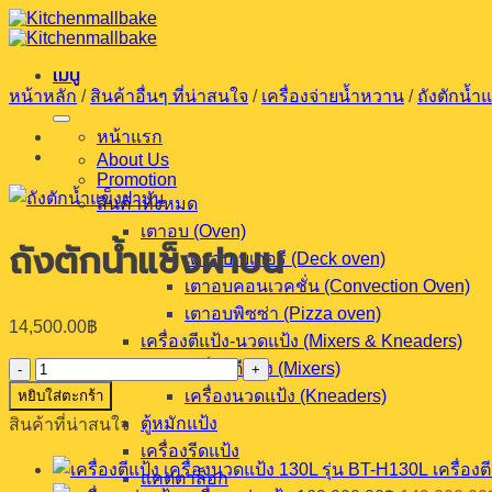
ข้าม
ไป
เมนู
ยัง
หน้าหลัก
/
สินค้าอื่นๆ ที่น่าสนใจ
/
เครื่องจ่ายน้ำหวาน
/
ถังตักน้ำแ
เนื้อหา
หน้าแรก
About Us
Promotion
สินค้าทั้งหมด
เตาอบ (Oven)
ถังตักน้ำแข็งฝาบน
เตาอบเบเกอรี (Deck oven)
เตาอบคอนเวคชั่น (Convection Oven)
เตาอบพิซซ่า (Pizza oven)
14,500.00
฿
เครื่องตีแป้ง-นวดแป้ง (Mixers & Kneaders)
เครื่องตีแป้ง (Mixers)
จำนวน
เครื่องนวดแป้ง (Kneaders)
หยิบใส่ตะกร้า
ถัง
ตู้หมักแป้ง
สินค้าที่น่าสนใจ
ตัก
เครื่องรีดแป้ง
น้ำ
เครื่อง
แคตตาล็อก
แข็ง
Original