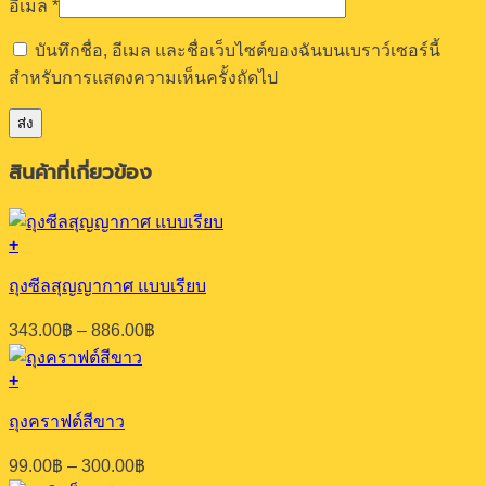
อีเมล
*
บันทึกชื่อ, อีเมล และชื่อเว็บไซต์ของฉันบนเบราว์เซอร์นี้
สำหรับการแสดงความเห็นครั้งถัดไป
สินค้าที่เกี่ยวข้อง
+
This
product
ถุงซีลสุญญากาศ แบบเรียบ
has
multiple
Price
343.00
฿
–
886.00
฿
variants.
range:
The
343.00฿
options
+
through
This
may
886.00฿
product
be
ถุงคราฟต์สีขาว
has
chosen
multiple
on
Price
99.00
฿
–
300.00
฿
variants.
the
range: