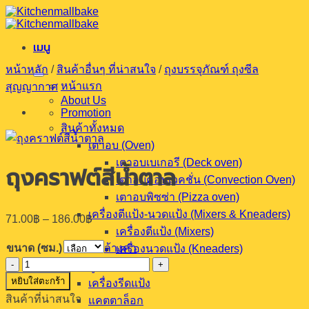
ข้าม
ไป
เมนู
ยัง
เนื้อหา
หน้าหลัก
/
สินค้าอื่นๆ ที่น่าสนใจ
/
ถุงบรรจุภัณฑ์ ถุงซีล
หน้าแรก
สุญญากาศ
About Us
Promotion
สินค้าทั้งหมด
เตาอบ (Oven)
เตาอบเบเกอรี (Deck oven)
ถุงคราฟต์สีน้ำตาล
เตาอบคอนเวคชั่น (Convection Oven)
เตาอบพิซซ่า (Pizza oven)
เครื่องตีแป้ง-นวดแป้ง (Mixers & Kneaders)
Price
71.00
฿
–
186.00
฿
range:
เครื่องตีแป้ง (Mixers)
71.00฿
ขนาด (ซม.)
ล้างค่า
เครื่องนวดแป้ง (Kneaders)
through
จำนวน
ตู้หมักแป้ง
186.00฿
หยิบใส่ตะกร้า
ถุง
เครื่องรีดแป้ง
สินค้าที่น่าสนใจ
ครา
แคตตาล็อก