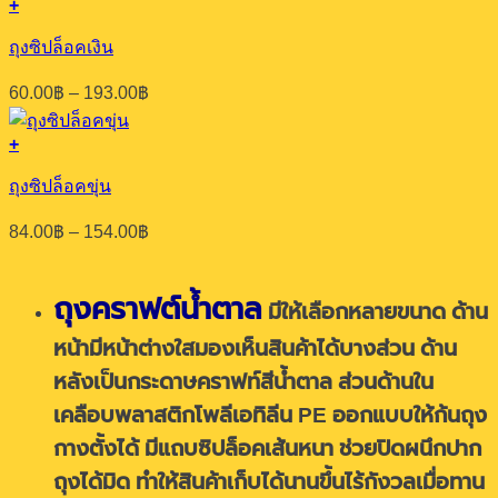
+
product
This
page
product
ถุงซิปล็อคเงิน
has
multiple
Price
60.00
฿
–
193.00
฿
variants.
range:
The
60.00฿
options
+
through
This
may
193.00฿
product
be
ถุงซิปล็อคขุ่น
has
chosen
multiple
on
Price
84.00
฿
–
154.00
฿
variants.
the
range:
The
product
84.00฿
options
page
through
ถุงคราฟต์น้ำตาล
may
มีให้เลือกหลายขนาด
ด้าน
154.00฿
be
chosen
หน้ามีหน้าต่างใสมองเห็นสินค้าได้บางส่วน ด้าน
on
หลังเป็นกระดาษคราฟท์สีน้ำตาล ส่วนด้านใน
the
product
เคลือบพลาสติกโพลีเอทิลีน PE
ออกแบบให้
ก้นถุง
page
กางตั้งได้ มีแถบซิปล็อคเส้นหนา ช่วยปิดผนึกปาก
ถุงได้มิด ทำให้สินค้าเก็บได้นานขึ้นไร้กังวลเมื่อทาน