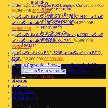
ฟต์
สินค้าอื่นๆ
Bemagic Convection K60
สี
เครื่องทำความเย็น
Original
Current
64,350.00
฿
49,500.00
฿
price
price
น้ำตาล
เครื่องแปรรูปเนื้อสัตว์
เครื่องตี
was:
is:
ชิ้น
เครื่องซีลสุญญากาศ
แป้ง เครื่องนวดแป้ง 40L รุ่น BT-H40L
44,850.00
฿
64,350.00฿.
49,500.00฿.
ออกแบบครัว
Original
Current
34,500.00
฿
price
price
สินค้าที่น่าสนใจ
เครื่องตี
was:
is:
บทความ
แป้ง เครื่องนวดแป้ง 30 ลิตร รุ่น P30L
34,450.00
฿
44,850.00฿.
34,500.00฿.
ติดต่อเรา
Original
Current
26,500.00
฿
price
price
เครื่องรีดแป้ง รุ่น BDQ-
was:
is:
โทร
Original
Current
520B
112,000.00
฿
92,000.00
฿
34,450.00฿.
26,500.00฿.
ไลน์
price
price
เตา
was:
is:
อบ Convection 5 ถาด ระบบแก๊ส รุ่น CVO-5G
112,000.00฿.
92,000.00฿.
ค้นหา:
Original
Current
109,000.00
฿
89,000.00
฿
price
price
เข้าสู่ระบบ
was:
is:
คำอธิบาย
109,000.00฿.
89,000.00฿.
ข้อมูลเพิ่มเติม
บทวิจารณ์ (0)