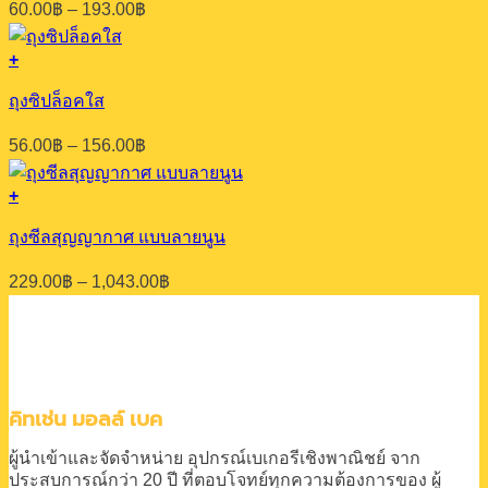
multiple
on
Price
60.00
฿
–
193.00
฿
variants.
the
range:
The
product
60.00฿
options
+
page
through
This
may
193.00฿
product
be
ถุงซิปล็อคใส
has
chosen
multiple
on
Price
56.00
฿
–
156.00
฿
variants.
the
range:
The
product
56.00฿
options
+
page
through
This
may
156.00฿
product
be
ถุงซีลสุญญากาศ แบบลายนูน
has
chosen
multiple
on
Price
229.00
฿
–
1,043.00
฿
variants.
the
range:
The
product
229.00฿
options
page
through
may
1,043.00฿
be
chosen
on
คิทเช่น มอลล์ เบค
the
product
ผู้นำเข้าและจัดจำหน่าย
อุปกรณ์เบเกอรีเชิงพาณิชย์
จาก
page
ประสบการณ์กว่า 20 ปี
ที่ตอบโจทย์ทุกความต้องการของ
ผู้