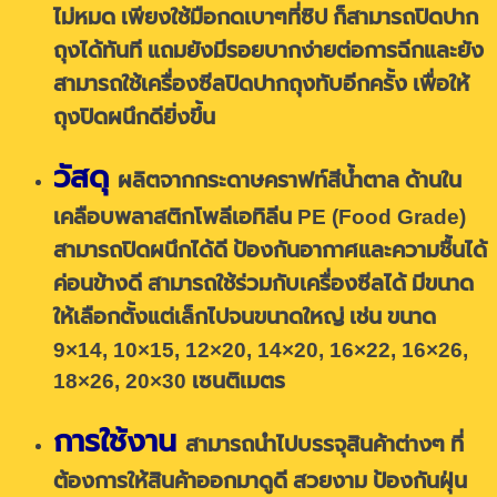
ไม่หมด เพียงใช้มือกดเบาๆที่ซิป ก็สามารถปิดปาก
ถุงได้ทันที แถมยังมีรอยบากง่ายต่อการฉีกและยัง
สามารถใช้เครื่องซีลปิดปากถุงทับอีกครั้ง เพื่อให้
ถุงปิดผนึกดียิ่งขึ้น
วัสดุ
ผลิตจากกระดาษคราฟท์สีน้ำตาล
ด้านใน
เคลือบพลาสติกโพลีเอทิลีน PE (
Food Grade)
สามารถปิดผนึกได้ดี ป้องกันอากาศและความชื้นได้
ค่อนข้างดี สามารถใช้ร่วมกับเครื่องซีลได้ มีขนาด
ให้เลือกตั้งแต่เล็กไปจนขนาดใหญ่ เช่น ขนาด
9×14, 10×15, 12×20, 14×20, 16×22, 16×26,
18×26, 20×30 เซนติเมตร
การใช้งาน
สามารถนำไปบรรจุสินค้าต่างๆ ที่
ต้องการให้สินค้าออกมาดูดี สวยงาม ป้องกันฝุ่น