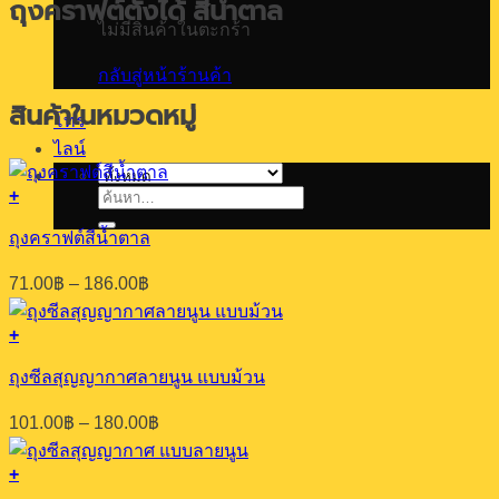
ถุงคราฟต์ตั้งได้ สีน้ำตาล
ไม่มีสินค้าในตะกร้า
กลับสู่หน้าร้านค้า
สินค้าในหมวดหมู่
โทร
ไลน์
+
ค้นหา:
This
product
ถุงคราฟต์สีน้ำตาล
has
multiple
Price
71.00
฿
–
186.00
฿
variants.
range:
The
71.00฿
options
+
through
This
may
186.00฿
product
be
ถุงซีลสุญญากาศลายนูน แบบม้วน
has
chosen
multiple
on
Price
101.00
฿
–
180.00
฿
variants.
the
range:
The
product
101.00฿
options
+
page
through
This
may