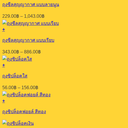
180.00฿
product
be
ถุงซีลสุญญากาศ แบบลายนูน
has
chosen
multiple
on
Price
229.00
฿
–
1,043.00
฿
variants.
the
range:
The
product
229.00฿
options
+
page
through
This
may
1,043.00฿
product
be
ถุงซีลสุญญากาศ แบบเรียบ
has
chosen
multiple
on
Price
343.00
฿
–
886.00
฿
variants.
the
range:
The
product
343.00฿
options
+
page
through
This
may
886.00฿
product
be
ถุงซิปล็อคใส
has
chosen
multiple
on
Price
56.00
฿
–
156.00
฿
variants.
the
range:
The
product
56.00฿
options
+
page
through
may
156.00฿
be
ถุงซิปล็อคฟอยล์ สีทอง
chosen
on
the