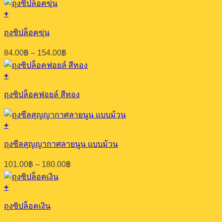
The
product
99.00฿
options
+
page
through
This
may
300.00฿
product
be
ถุงซิปล็อคขุ่น
has
chosen
multiple
on
Price
84.00
฿
–
154.00
฿
variants.
the
range:
The
product
84.00฿
options
+
page
through
may
154.00฿
be
ถุงซิปล็อคฟอยล์ สีทอง
chosen
on
the
+
product
This
page
product
ถุงซีลสุญญากาศลายนูน แบบม้วน
has
multiple
Price
101.00
฿
–
180.00
฿
variants.
range:
The
101.00฿
options
+
through
This
may
180.00฿
product
be
ถุงซิปล็อคเงิน
has
chosen