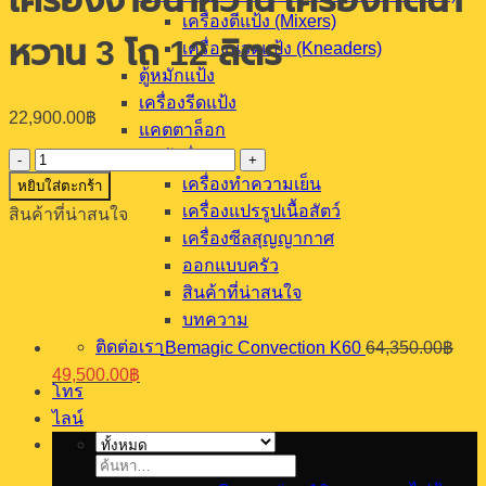
เครื่องจ่ายน้ำหวาน เครื่องกดน้ำ
เครื่องตีแป้ง (Mixers)
หวาน 3 โถ 12 ลิตร
เครื่องนวดแป้ง (Kneaders)
ตู้หมักแป้ง
เครื่องรีดแป้ง
22,900.00
฿
แคตตาล็อก
สินค้าอื่นๆ
จำนวน
เครื่องทำความเย็น
หยิบใส่ตะกร้า
เครื่อง
เครื่องแปรรูปเนื้อสัตว์
สินค้าที่น่าสนใจ
จ่าย
เครื่องซีลสุญญากาศ
น้ำ
ออกแบบครัว
หวาน
สินค้าที่น่าสนใจ
เครื่อง
บทความ
กด
ติดต่อเรา
Bemagic Convection K60
64,350.00
฿
น้ำ
Original
Current
49,500.00
฿
หวาน
price
price
โทร
3
was:
is:
ไลน์
โถ
64,350.00฿.
49,500.00฿.
12
ค้นหา:
ลิตร