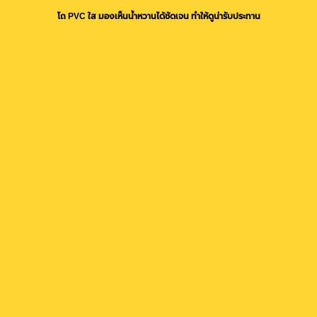
โถ PVC ใส มองเห็นน้ำหวานได้ชัดเจน ทำให้ดูน่ารับประทาน