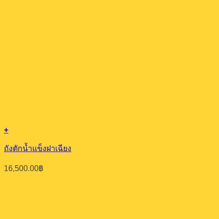
+
ถังตักน้ำแข็งฝาเฉียง
16,500.00
฿