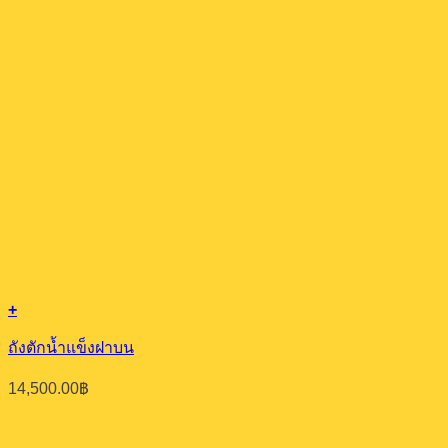
+
ถังตักน้ำแข็งฝาบน
14,500.00
฿