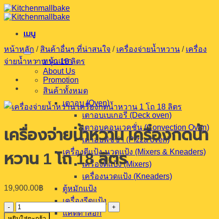
ข้าม
ไป
เมนู
ยัง
เนื้อหา
หน้าหลัก
/
สินค้าอื่นๆ ที่น่าสนใจ
/
เครื่องจ่ายน้ำหวาน
/
เครื่อง
หน้าแรก
จ่ายน้ำหวาน รุ่น 18 ลิตร
About Us
Promotion
สินค้าทั้งหมด
เตาอบ (Oven)
เตาอบเบเกอรี (Deck oven)
เตาอบคอนเวคชั่น (Convection Oven)
เครื่องจ่ายน้ำหวาน เครื่องกดน้ำ
เตาอบพิซซ่า (Pizza oven)
เครื่องตีแป้ง-นวดแป้ง (Mixers & Kneaders)
หวาน 1 โถ 18 ลิตร
เครื่องตีแป้ง (Mixers)
เครื่องนวดแป้ง (Kneaders)
19,900.00
฿
ตู้หมักแป้ง
เครื่องรีดแป้ง
จำนวน
แคตตาล็อก
หยิบใส่ตะกร้า