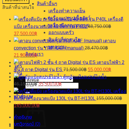
เครื่อง
สินค้าอื่นๆ
สินค้าที่น่าสนใจ
จ่าย
เครื่องทำความเย็น
น้ำ
เครื่องแปรรูปเนื้อสัตว์
เครื่องตี
หวาน
เครื่องซีลสุญญากาศ
แป้ง เครื่องนวดแป้ง 40 ลิตร รุ่น P40L
48,750.00
฿
เครื่อง
Original
Current
ออกแบบครัว
37,500.00
฿
กด
price
price
สินค้าที่น่าสนใจ
เตาอบ
was:
is:
น้ำ
บทความ
convection รุ่น YRF -04F (manual)
28,470.00
฿
48,750.00฿.
37,500.00฿.
หวาน
Original
Current
ติดต่อเรา
21,900.00
฿
1
price
price
เตาอบไฟฟ้า 2
โถ
was:
is:
โทร
Original
Current
18
ชั้น 4 ถาด Digital รุ่น ES
71,500.00
฿
55,000.00
฿
28,470.00฿.
21,900.00฿.
ไลน์
price
price
ลิตร
ตู้หมักแป้งสเปรย์ไอน้ำ
was:
is:
Original
Current
ชิ้น
46,150.00
฿
35,500.00
฿
71,500.00฿.
55,000.0
ค้นหา:
price
price
เครื่อง
was:
is:
เข้าสู่ระบบ
ตีแป้ง เครื่องนวดแป้ง 130L รุ่น BT-H130L
155,000.00
฿
46,150.00฿.
35,500.00฿.
Original
Current
145,000.00
฿
price
price
was:
is:
คำอธิบาย
155,000.00฿.
145,000.00฿.
บทวิจารณ์ (0)