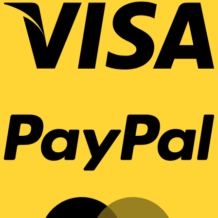
Copyright 2026 ©
ALL RIGHTS RESERVED
KitchenMallbake.com
ค้นหา: