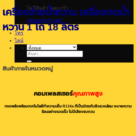
ไม่มีสินค้าในตะกร้า
เครื่องจ่ายน้ำหวาน เครื่องกดน้ำ
กลับสู่หน้าร้านค้า
หวาน 1 โถ 18 ลิตร
โทร
ไลน์
ค้นหา:
สินค้าภายในหมวดหมู่
คอมเพลสเซอร์
คุณภาพสูง
ทรงพลังพร้อมเทคโนโลยีทำความเย็น R134a ที่เป็นมิตรกับสิ่งแวดล้อม ระบายความ
ร้อนอย่างรวดเร็ว ไม่มีเสียงรบกวน