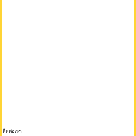
ติดต่อเรา
คิทเช่น มอลล์ เบค
ม.17 ตําบล คลองหนึ่ง
อําเภอคลองหลวง ปทุมธานี 12120
โทร. 093-623-0184
โทร. 065-385-5917
โทร. 065–001-9003
สอบถามเงื่อนไขโปรโมชั่นได้ที่ฝ่ายขาย