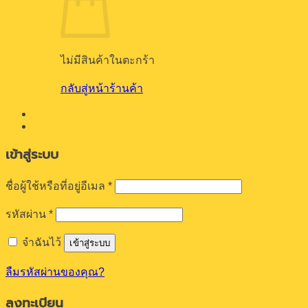
ต้องการ
รหัสผ่าน
*
จำฉันไว้
เข้าสู่ระบบ
ลืมรหัสผ่านของคุณ?
ลงทะเบียน
ต้องการ
อีเมล
*
A link to set a new password will be sent to your email
address.
Your personal data will be used to support your experience
throughout this website, to manage access to your account,
and for other purposes described in our
นโยบายความเป็น
ส่วนตัว
.
ลงทะเบียน