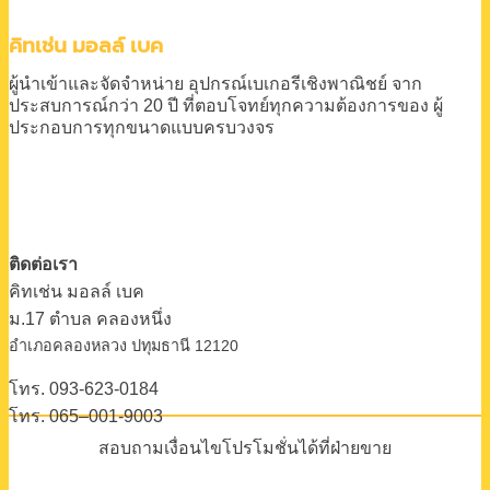
ม.17 ตําบล คลองหนึ่ง
อําเภอคลองหลวง ปทุมธานี 12120
โทร. 093-623-0184
โทร. 065–001-9003
สอบถามเงื่อนไขโปรโมชั่นได้ที่ฝ่ายขาย
อัปเดตล่าสุด 01/10/2024