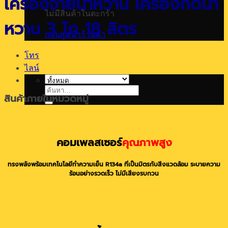
เครื่องจ่ายน้ำหวาน เครื่องกดน้ำ
ไม่มีสินค้าในตะกร้า
หวาน 3 โถ 18 ลิตร
กลับสู่หน้าร้านค้า
โทร
ไลน์
ค้นหา:
สินค้าภายในหมวดหมู่
คอมเพลสเซอร์
คุณภาพสูง
ทรงพลังพร้อมเทคโนโลยีทำความเย็น R134a ที่เป็นมิตรกับสิ่งแวดล้อม ระบายความ
ร้อนอย่างรวดเร็ว ไม่มีเสียงรบกวน