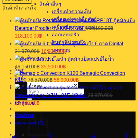
เครื่อง
สินค้าอื่นๆ
สินค้าที่น่าสนใจ
จ่าย
เครื่องทำความเย็น
น้ำ
เครื่องแปรรูปเนื้อสัตว์
ตู้หมักแป้ง
หวาน
เครื่องซีลสุญญากาศ
Retarder Proofer รุ่น KM-RP18T
138,100.00
฿
เครื่อง
Original
Current
ออกแบบครัว
118,100.00
฿
กด
price
price
สินค้าที่น่าสนใจ
ตู้หมักแป้ง 6 ถาด Digital
was:
is:
น้ำ
Original
Current
บทความ
21,970.00
฿
16,900.00
฿
138,100.00฿.
118,100.00฿.
หวาน
price
price
ติดต่อเรา
ตู้หมักแป้งสเปรย์ไอน้ำ
3
was:
is:
Original
Current
46,150.00
฿
35,500.00
฿
โถ
21,970.00฿.
16,900.00฿.
โทร
price
price
Bemagic Convection
18
was:
is:
ไลน์
Original
Current
K120
76,570.00
฿
58,900.00
฿
ลิตร
46,150.00฿.
35,500.00฿.
price
price
เตาอบ
ชิ้น
was:
is:
ค้นหา:
convection รุ่น YZN - 01E (ดิจิตัล)
38,870.00
฿
76,570.00฿.
58,900.00฿.
Original
Current
เข้าสู่ระบบ
29,900.00
฿
price
price
was:
is:
คำอธิบาย
38,870.00฿.
29,900.00฿.
บทวิจารณ์ (0)