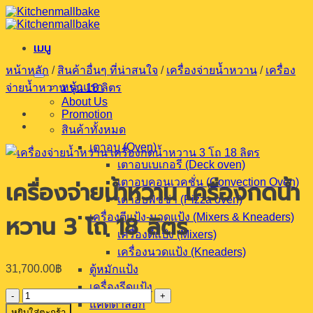
ข้าม
ไป
เมนู
ยัง
เนื้อหา
หน้าหลัก
/
สินค้าอื่นๆ ที่น่าสนใจ
/
เครื่องจ่ายน้ำหวาน
/
เครื่อง
หน้าแรก
จ่ายน้ำหวาน รุ่น 18 ลิตร
About Us
Promotion
สินค้าทั้งหมด
เตาอบ (Oven)
เตาอบเบเกอรี (Deck oven)
เตาอบคอนเวคชั่น (Convection Oven)
เครื่องจ่ายน้ำหวาน เครื่องกดน้ำ
เตาอบพิซซ่า (Pizza oven)
หวาน 3 โถ 18 ลิตร
เครื่องตีแป้ง-นวดแป้ง (Mixers & Kneaders)
เครื่องตีแป้ง (Mixers)
เครื่องนวดแป้ง (Kneaders)
31,700.00
฿
ตู้หมักแป้ง
เครื่องรีดแป้ง
จำนวน
แคตตาล็อก
หยิบใส่ตะกร้า