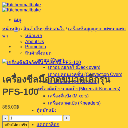
ข้าม
ไป
เมนู
ยัง
เนื้อหา
หน้าหลัก
/
สินค้าอื่นๆ ที่น่าสนใจ
/
เครื่องซีลสุญญากาศขนาดพก
หน้าแรก
พา
About Us
Promotion
สินค้าทั้งหมด
เตาอบ (Oven)
เตาอบเบเกอรี (Deck oven)
เตาอบคอนเวคชั่น (Convection Oven)
เครื่องซีลมือกดขนาดเล็กรุ่น
เตาอบพิซซ่า (Pizza oven)
เครื่องตีแป้ง-นวดแป้ง (Mixers & Kneaders)
PFS-100
เครื่องตีแป้ง (Mixers)
เครื่องนวดแป้ง (Kneaders)
886.00
฿
ตู้หมักแป้ง
เครื่องรีดแป้ง
จำนวน
แคตตาล็อก
หยิบใส่ตะกร้า
เครื่อง