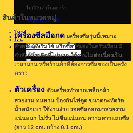
ไม่มีสินค้าในตะกร้า
สินค้าในหมวดหมู่
กลับสู่หน้าร้านค้า
โทร
เครื่องซีลมือกด
เครื่องซีลรุ่นนี้เหมาะ
ไลน์
สำหรับผู้ที่เริ่มใช้ หรือซื้อใช้เองในครัวเรือน มี
ค้นหา:
กำลังการผลิตที่ไม่มาก ใช้งานไม่
ต่อเนื่องเป็น
เวลานาน หรือร้านค้าที่ต้องการซีลของเป็นครั้ง
คราว
ตัวเครื่อง
ตัวเครื่องทำจากเหล็กกล้า
สวยงาม ทนทาน ป้องกันไฟดูด ขนาดกะทัดรัด
น้ำหนักเบา ใช้งานง่าย รอยซีลออกมาสวยงาม
แน่นหนา ไม่รั่ว ไม่ซึมแน่นอน ความยาวแถบซีล
(ยาว 12 cm. กว้าง 0.1 cm.)