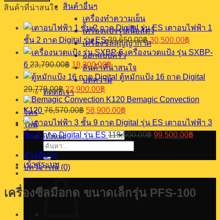
สินค้าอื่นๆ
สินค้าที่น่าสนใจ
ซีล
เครื่องทำความเย็น
มือ
เตาอบไฟฟ้า 1
เครื่องแปรรูปเนื้อสัตว์
กด
Original
Current
ชั้น 2 ถาด Digital รุ่น ES
39,650.00
฿
30,500.00
฿
เครื่องซีลสุญญากาศ
ขนาด
price
price
เครื่องนวดแป้ง รุ่น SXBP-
was:
is:
ออกแบบครัว
เล็ก
Original
Current
6
23,790.00
฿
18,300.00
฿
39,650.00฿.
30,500.0
สินค้าที่น่าสนใจ
รุ่น
price
price
ตู้หมักแป้ง 16 ถาด Digital
PFS-
was:
is:
บทความ
Original
Current
100
29,770.00
฿
22,900.00
฿
23,790.00฿.
18,300.00฿.
ติดต่อเรา
price
price
ชิ้น
Bemagic Convection
was:
is:
Original
Current
K120
76,570.00
฿
58,900.00
฿
โทร
29,770.00฿.
22,900.00฿.
price
price
เตาอบไฟฟ้า 3
ไลน์
was:
is:
Original
Current
ชั้น 9 ถาด Digital รุ่น ES
119,500.00
฿
99,500.00
฿
76,570.00฿.
58,900.00฿.
price
price
ค้นหา:
was:
is:
คำอธิบาย
119,500.00฿.
99,500.
เข้าสู่ระบบ
บทวิจารณ์ (0)
เครื่องซีลมือกด ขนาดเล็กรุ่น PFS-100