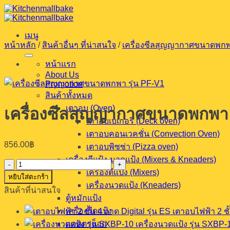
ข้าม
ไป
เมนู
ยัง
หน้าหลัก
/
สินค้าอื่นๆ ที่น่าสนใจ
/
เครื่องซีลสุญญากาศขนาดพก
เนื้อหา
หน้าแรก
About Us
Promotion
สินค้าทั้งหมด
เตาอบ (Oven)
เครื่องซีลสุญญากาศขนาดพกพา 
เตาอบเบเกอรี (Deck oven)
เตาอบคอนเวคชั่น (Convection Oven)
856.00
฿
เตาอบพิซซ่า (Pizza oven)
เครื่องตีแป้ง-นวดแป้ง (Mixers & Kneaders)
จำนวน
เครื่องตีแป้ง (Mixers)
หยิบใส่ตะกร้า
เครื่อง
เครื่องนวดแป้ง (Kneaders)
สินค้าที่น่าสนใจ
ซีล
ตู้หมักแป้ง
สุญญากาศ
เครื่องรีดแป้ง
เตาอบไฟฟ้า 2 ชั้
ขนาด
แคตตาล็อก
เครื่องนวดแป้ง รุ่น SXBP-
พกพา