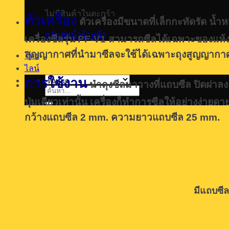
ไม่มีสินค้าในตะกร้า
ตัวเครื่อง
ตัวเครื่องมีขนาดที่เล็กกะทัดรัด
กลับสู่หน้าร้านค้า
เครื่องซีลรุ่น PF-V1 สามารถซีลได้เฉพาะของแห้ง 
สุญญากาศที่นำมาซีลจะใช้ได้เฉพาะถุงสูญญากาศลา
โทร
ไลน์
การใช้งาน
นำถุงซีลมาวางที่แถบซีล ปิดฝาลง 
ค้นหา:
ปุ่มเดียวเท่านั้น เครื่องก็ทำการซีลให้อย่างง่ายด
กว้างแถบซีล 2 mm. ความยาวแถบซีล 25 mm.
มีแถบซีล