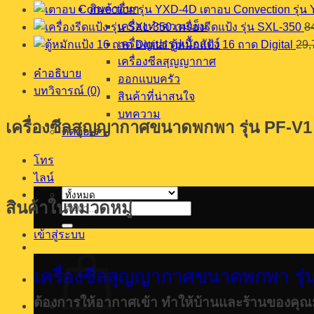
สินค้าอื่นๆ
เตาอบ Convection รุ่น
รุ่น
เครื่องทำความเย็น
เครื่องรีดแป้ง รุ่น SXL-350
8
PF-
V1
เครื่องแปรรูปเนื้อสัตว์
ตู้หมักแป้ง 16 ถาด Digital
29,
ชิ้น
เครื่องซีลสุญญากาศ
คำอธิบาย
ออกแบบครัว
บทวิจารณ์ (0)
สินค้าที่น่าสนใจ
บทความ
เครื่องซีลสุญญากาศขนาดพกพา รุ่น PF-V1
ติดต่อเรา
โทร
ไลน์
สินค้าในหมวดหมู่
ค้นหา:
เข้าสู่ระบบ
เครื่องซีลสุญญากาศขนาดพกพา รุ
ต้องการให้อากาศเข้า ทำให้บ้านและร้านของคุณม