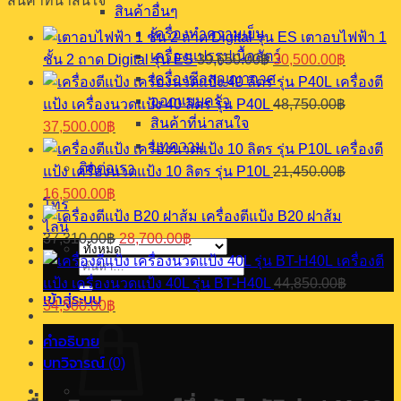
สินค้าที่น่าสนใจ
ติด
สินค้าอื่นๆ
สติ
เครื่องทำความเย็น
เตาอบไฟฟ้า 1
ก
Original
Current
เครื่องแปรรูปเนื้อสัตว์
ชั้น 2 ถาด Digital รุ่น ES
39,650.00
฿
30,500.00
฿
เกอร์
price
price
เครื่องซีลสุญญากาศ
เครื่องตี
was:
is:
แบบ
ออกแบบครัว
แป้ง เครื่องนวดแป้ง 40 ลิตร รุ่น P40L
48,750.00
฿
39,650.00฿.
30,500.0
พกพา
Original
Current
สินค้าที่น่าสนใจ
37,500.00
฿
รุ่น
price
price
บทความ
เครื่องตี
LM-
was:
is:
ติดต่อเรา
03
แป้ง เครื่องนวดแป้ง 10 ลิตร รุ่น P10L
21,450.00
฿
48,750.00฿.
37,500.00฿.
Original
Current
ชิ้น
16,500.00
฿
โทร
price
price
เครื่องตีแป้ง​ B20 ฝาส้ม
was:
is:
ไลน์
Original
Current
37,310.00
฿
28,700.00
฿
21,450.00฿.
16,500.00฿.
price
price
เครื่องตี
was:
is:
ค้นหา:
แป้ง เครื่องนวดแป้ง 40L รุ่น BT-H40L
44,850.00
฿
37,310.00฿.
28,700.00฿.
เข้าสู่ระบบ
Original
Current
34,500.00
฿
price
price
was:
is:
คำอธิบาย
44,850.00฿.
34,500.00฿.
บทวิจารณ์ (0)