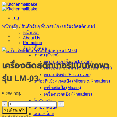
ข้าม
ไป
เมนู
ยัง
เนื้อหา
หน้าหลัก
/
สินค้าอื่นๆ ที่น่าสนใจ
/
เครื่องติดสติกเกอร์
หน้าแรก
About Us
Promotion
สินค้าทั้งหมด
เตาอบ (Oven)
เตาอบเบเกอรี (Deck oven)
เครื่องติดสติกเกอร์แบบพกพา
เตาอบคอนเวคชั่น (Convection Oven)
เตาอบพิซซ่า (Pizza oven)
รุ่น LM-03
เครื่องตีแป้ง-นวดแป้ง (Mixers & Kneaders)
เครื่องตีแป้ง (Mixers)
5,286.00
฿
เครื่องนวดแป้ง (Kneaders)
ตู้หมักแป้ง
จำนวน
เครื่องรีดแป้ง
หยิบใส่ตะกร้า
เครื่อง
แคตตาล็อก