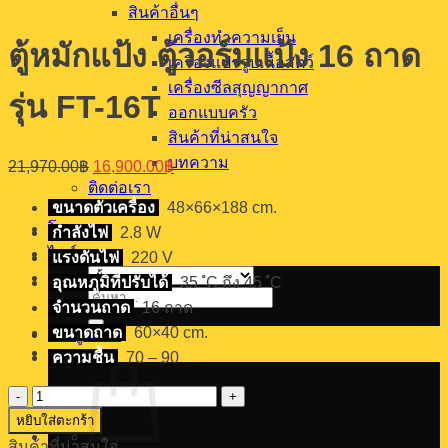
สินค้าอื่นๆ
เครื่องทำความเย็น
ตู้หมักแป้ง ตู้วอร์มแป้ง 16 ถาด
เครื่องแปรรูปเนื้อสัตว์
เครื่องซีลสุญญากาศ
รุ่น FT-16T
ออกแบบครัว
สินค้าที่น่าสนใจ
Original
Current
บทความ
21,970.00
฿
16,900.00
฿
price
price
ติดต่อเรา
was:
is:
ขนาดตัวเครื่อง
48×66×188 cm.
21,970.00฿.
16,900.00฿.
โทร
กำลังไฟ
2.8 W
ไลน์
แรงดันไฟ
220 V
อุณหภูมิที่ปรับได้
35 ํC ถึง 45 ํC
ค้นหา:
จำนวนถาด
16 ถาด
ขนาดถาด
60×40 cm.
เข้าสู่ระบบ
ความชื้น
70 – 90
จำนวน
หยิบใส่ตะกร้า
ตู้
สินค้าที่น่าสนใจ
หมัก