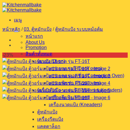
ข้าม
ไป
เมนู
ยัง
เนื้อหา
หน้าหลัก
/
03. ตู้หมักแป้ง
/
ตู้หมักแป้ง ระบบหม้อต้ม
หน้าแรก
About Us
Promotion
สินค้าทั้งหมด
-23%
เตาอบ (Oven)
เตาอบเบเกอรี (Deck oven)
เตาอบคอนเวคชั่น (Convection Oven)
เตาอบพิซซ่า (Pizza oven)
เครื่องตีแป้ง-นวดแป้ง (Mixers & Kneaders)
เครื่องตีแป้ง (Mixers)
เครื่องนวดแป้ง (Kneaders)
ตู้หมักแป้ง
เครื่องรีดแป้ง
แคตตาล็อก