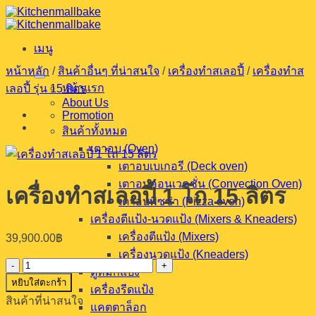
ข้าม
ไป
เมนู
ยัง
เนื้อหา
หน้าหลัก
/
สินค้าอื่นๆ ที่น่าสนใจ
/
เครื่องทำสเลอปี้
/
เครื่องทำส
หน้าแรก
เลอปี้ รุ่น 15 ลิตร
About Us
Promotion
สินค้าทั้งหมด
เตาอบ (Oven)
เตาอบเบเกอรี (Deck oven)
เตาอบคอนเวคชั่น (Convection Oven)
เครื่องทำสเลอปี้ 1 โถ 15 ลิตร
เตาอบพิซซ่า (Pizza oven)
เครื่องตีแป้ง-นวดแป้ง (Mixers & Kneaders)
เครื่องตีแป้ง (Mixers)
39,900.00
฿
เครื่องนวดแป้ง (Kneaders)
จำนวน
ตู้หมักแป้ง
หยิบใส่ตะกร้า
เครื่อง
เครื่องรีดแป้ง
สินค้าที่น่าสนใจ
ทำ
แคตตาล็อก