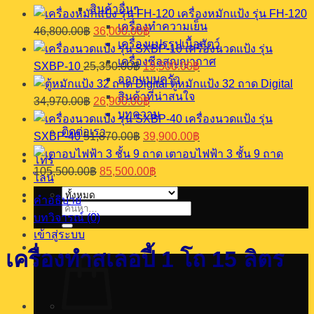
ส
สินค้าอื่นๆ
เครื่องหมักแป้ง รุ่น FH-120
เลอ
เครื่องทำความเย็น
Original
Current
46,800.00
฿
36,000.00
฿
ปี้
price
price
เครื่องแปรรูปเนื้อสัตว์
เครื่องนวดแป้ง รุ่น
1
was:
is:
เครื่องซีลสุญญากาศ
Original
Current
SXBP-10
25,350.00
฿
19,500.00
฿
โถ
46,800.00฿.
36,000.00฿.
price
price
ออกแบบครัว
15
ตู้หมักแป้ง 32 ถาด Digital
was:
is:
สินค้าที่น่าสนใจ
Original
Current
ลิตร
34,970.00
฿
26,900.00
฿
25,350.00฿.
19,500.00฿.
price
price
บทความ
ชิ้น
เครื่องนวดแป้ง รุ่น
was:
is:
ติดต่อเรา
Original
Current
SXBP-40
51,870.00
฿
39,900.00
฿
34,970.00฿.
26,900.00฿.
price
price
เตาอบไฟฟ้า 3 ชั้น 9 ถาด
was:
is:
โทร
Original
Current
105,500.00
฿
85,500.00
฿
51,870.00฿.
39,900.00฿.
ไลน์
price
price
was:
is:
คำอธิบาย
105,500.00฿.
85,500.00฿.
ค้นหา:
บทวิจารณ์ (0)
เข้าสู่ระบบ
เครื่องทำสเลอปี้ 1 โถ 15 ลิตร