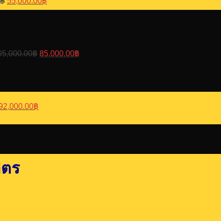
฿
55,000.00
฿
Original
Current
price
price
was:
is:
105,000.00฿.
85,000.00฿.
05,000.00
฿
85,000.00
฿
Original
Current
price
price
was:
is:
112,000.00฿.
92,000.00฿.
92,000.00
฿
ิตร