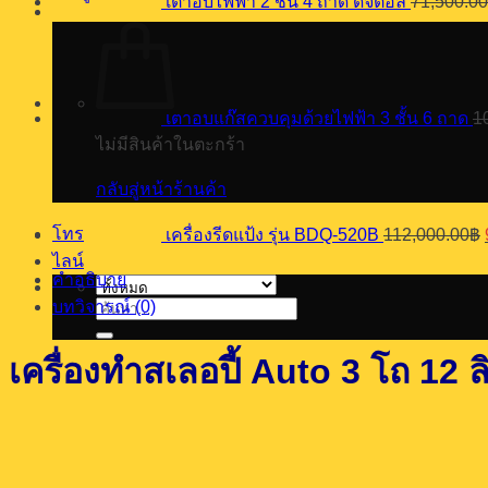
เตาอบไฟฟ้า 2 ชั้น 4 ถาด ดิจิตอล
71,500.00
เตาอบแก๊สควบคุมด้วยไฟฟ้า 3 ชั้น 6 ถาด
1
ไม่มีสินค้าในตะกร้า
กลับสู่หน้าร้านค้า
โทร
เครื่องรีดแป้ง รุ่น BDQ-520B
112,000.00
฿
ไลน์
คำอธิบาย
บทวิจารณ์ (0)
ค้นหา:
เครื่องทำสเลอปี้ Auto 3 โถ 12 ล