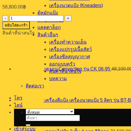
เครื่องนวดแป้ง (Kneaders)
58,800.00
฿
ตู้หมักแป้ง
จำนวน
เครื่องรีดแป้ง
หยิบใส่ตะกร้า
เครื่อง
แคตตาล็อก
สินค้าที่น่าสนใจ
ทำ
สินค้าอื่นๆ
ส
เครื่องทำความเย็น
เลอ
เครื่องแปรรูปเนื้อสัตว์
ปี้
เครื่องซีลสุญญากาศ
Auto
ออกแบบครัว
3
เตาอบ Convection รุ่น CK 06-95
48,100.0
สินค้าที่น่าสนใจ
โถ
บทความ
12
ลิตร
ติดต่อเรา
ชิ้น
โทร
เครื่องตีแป้ง เครื่องนวดแป้ง 5 ลิตร รุ่น BT-
ไลน์
ค้นหา:
เข้าสู่ระบบ