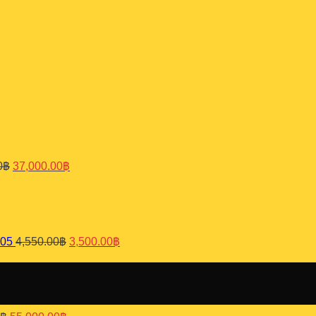
Original
Current
price
price
was:
is:
48,100.00฿.
37,000.00฿.
0
฿
37,000.00
฿
Original
Current
price
price
was:
is:
4,550.00฿.
3,500.00฿.
B05
4,550.00
฿
3,500.00
฿
Original
Current
price
price
was:
is:
71,500.00฿.
55,000.00฿.