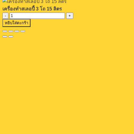
เครื่องทำสเลอปี้ 3 โถ 15 ลิตร
จำนวน
หยิบใส่ตะกร้า
เครื่อง
ทำ
ส
เลอ
ปี้
3
โถ
15
ลิตร
ชิ้น