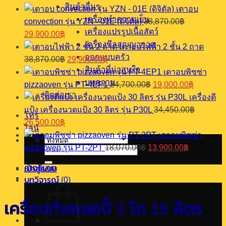
ส
สินค้าอื่นๆ
เตาอบ
เลอ
เครื่องทำความเย็น
convection รุ่น YZN - 01E (ดิจิตัล)
38,870.00
฿
ปี้
Original
Current
เครื่องแปรรูปเนื้อสัตว์
29,900.00
฿
3
price
price
เครื่องซีลสุญญากาศ
เตาอบไฟฟ้า 2 ชั้น 2 ถาด
โถ
was:
is:
Original
Current
ออกแบบครัว
15
38,870.00
฿
29,900.00
฿
38,870.00฿.
29,900.00฿.
price
price
สินค้าที่น่าสนใจ
ลิตร
เตาอบพิซซ่า
was:
is:
Original
Current
บทความ
ชิ้น
pizzaoven รุ่น PT-4EP1
24,700.00
฿
19,000.00
฿
38,870.00฿.
29,900.00฿.
price
price
ติดต่อเรา
เครื่องตี
was:
is:
แป้ง เครื่องนวดแป้ง 30 ลิตร รุ่น P30L
34,450.00
฿
24,700.00฿.
19,000.0
โทร
Original
Current
26,500.00
฿
ไลน์
price
price
เตาอบพิซซ่า
was:
is:
Original
Current
pizzaoven รุ่น PT-2PT
18,070.00
฿
13,900.00
฿
34,450.00฿.
26,500.00฿.
ค้นหา:
price
price
was:
is:
คำอธิบาย
เข้าสู่ระบบ
18,070.00฿.
13,900.00
บทวิจารณ์ (0)
เครื่องทำสเลอปี้ 3 โถ 15 ลิตร