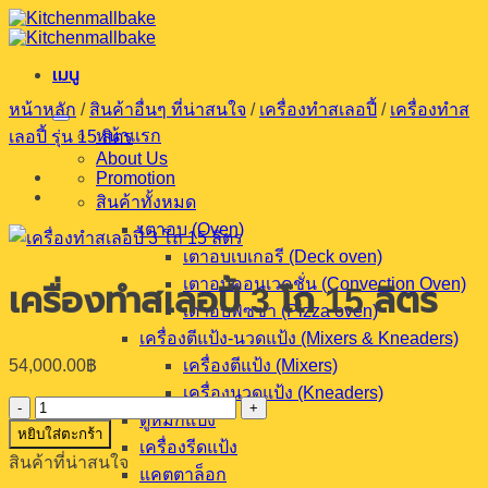
ข้าม
ไป
เมนู
ยัง
เนื้อหา
หน้าหลัก
/
สินค้าอื่นๆ ที่น่าสนใจ
/
เครื่องทำสเลอปี้
/
เครื่องทำส
หน้าแรก
เลอปี้ รุ่น 15 ลิตร
About Us
Promotion
สินค้าทั้งหมด
เตาอบ (Oven)
เตาอบเบเกอรี (Deck oven)
เตาอบคอนเวคชั่น (Convection Oven)
เครื่องทำสเลอปี้ 3 โถ 15 ลิตร
เตาอบพิซซ่า (Pizza oven)
เครื่องตีแป้ง-นวดแป้ง (Mixers & Kneaders)
54,000.00
฿
เครื่องตีแป้ง (Mixers)
เครื่องนวดแป้ง (Kneaders)
จำนวน
ตู้หมักแป้ง
หยิบใส่ตะกร้า
เครื่อง
เครื่องรีดแป้ง
สินค้าที่น่าสนใจ
ทำ
แคตตาล็อก