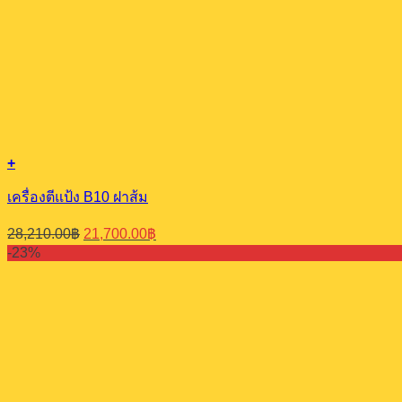
+
เครื่องตีแป้ง​ B10​ ฝาส้ม
Original
Current
28,210.00
฿
21,700.00
฿
price
price
-23%
was:
is:
28,210.00฿.
21,700.00฿.