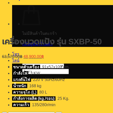
ไม่มีสินค้าในตะกร้า
เครื่องนวดแป้ง รุ่น SXBP-50
กลับสู่หน้าร้านค้า
โทร
Original
Current
63,570.00
฿
48,900.00
฿
price
price
ไลน์
was:
is:
ขนาดตัวเครื่อง
91x57x109 cm.
63,570.00฿.
48,900.00฿.
ค้นหา:
กำลังไฟ
3 KW
แรงดันไฟ
220 V 50Hz/60Hz
น้ำหนัก
168 kg
ความจุโถ (L)
80 L
กำลังการผลิต (kg./รอบ)
25 Kg.
ความเร็ว
135/280r/min