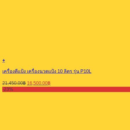
+
เครื่องตีแป้ง เครื่องนวดแป้ง 10 ลิตร รุ่น P10L
Original
Current
21,450.00
฿
16,500.00
฿
price
price
-23%
was:
is:
21,450.00฿.
16,500.00฿.