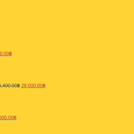
al
Current
price
is:
0.00฿.
16,900.00฿.
0.00
฿
Original
Current
price
price
was:
is:
36,400.00฿.
28,000.00฿.
6,400.00
฿
28,000.00
฿
ginal
Current
ce
price
:
is:
500.00฿.
18,000.00฿.
000.00
฿
ginal
Current
ce
price