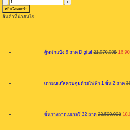
จำนวน
หยิบใส่ตะกร้า
เครื่อง
สินค้าที่น่าสนใจ
นวด
แป้ง
Origin
รุ่น
price
SXBP-
was:
50
21,97
ชิ้น
ตู้หมักแป้ง 6 ถาด Digital
21,970.00
฿
16,90
เตาอบแก๊สควบคุมด้วยไฟฟ้า 1 ชั้น 2 ถาด
3
Ori
pri
was
22,
ชั้นวางถาดเบเกอรี่ 32 ถาด
22,500.00
฿
18,
Ori
pri