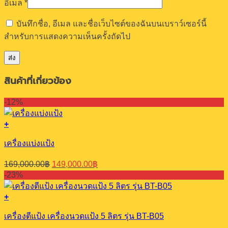
อีเมล
*
บันทึกชื่อ, อีเมล และชื่อเว็บไซต์ของฉันบนเบราว์เซอร์นี้
สำหรับการแสดงความเห็นครั้งถัดไป
สินค้าที่เกี่ยวข้อง
-12%
+
เครื่องแบ่งแป้ง
Original
Current
169,000.00
฿
149,000.00
฿
price
price
-23%
was:
is:
169,000.00฿.
149,000.00฿.
+
เครื่องตีแป้ง เครื่องนวดแป้ง 5 ลิตร รุ่น BT-B05