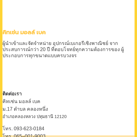
was:
is:
25,350.00฿.
19,500.00฿.
คิทเช่น มอลล์ เบค
ผู้นำเข้าและจัดจำหน่าย
อุปกรณ์เบเกอรีเชิงพาณิชย์
จาก
ประสบการณ์กว่า 20 ปี
ที่ตอบโจทย์ทุกความต้องการของ
ผู้
ประกอบการทุกขนาดแบบครบวงจร
ติดต่อเรา
คิทเช่น มอลล์ เบค
ม.17 ตําบล คลองหนึ่ง
อําเภอคลองหลวง ปทุมธานี 12120
โทร. 093-623-0184
โทร. 065–001-9003