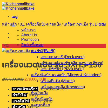
ข้าม
ไป
เมนู
ยัง
เนื้อหา
หน้าหลัก
/
01. เครื่องตีแป้ง-นวดแป้ง
/
เครื่องนวดแป้ง รุ่น Digital
หน้าแรก
About Us
Promotion
สินค้าทั้งหมด
-7%
เตาอบ (Oven)
เตาอบเบเกอรี (Deck oven)
เครื่องนวดแป้ง รุ่น SXHS-150
เตาอบคอนเวคชั่น (Convection Oven)
เตาอบพิซซ่า (Pizza oven)
เครื่องตีแป้ง-นวดแป้ง (Mixers & Kneaders)
Original
Current
299,000.00
฿
279,000.00
฿
เครื่องตีแป้ง (Mixers)
price
price
was:
is:
เครื่องนวดแป้ง (Kneaders)
ขนาดตัวเครื่อง
160x85x143 cm.
299,000.00฿.
279,000.00฿.
ตู้หมักแป้ง
กำลังไฟ
9 KW
เครื่องรีดแป้ง
แรงดันไฟ
380 V 50Hz
แคตตาล็อก
น้ำหนัก
600 kg