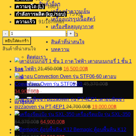
สินค้าอื่นๆ
ความจุโถ (L)
180 L
เครื่องทำความเย็น
กำลังการผลิต (kg./รอบ)
75 Kg.
เครื่องแปรรูปเนื้อสัตว์
ความเร็ว
91/187r/min
เครื่องซีลสุญญากาศ
จำนวน
ออกแบบครัว
หยิบใส่ตะกร้า
เครื่อง
สินค้าที่น่าสนใจ
สินค้าที่น่าสนใจ
นวด
บทความ
แป้ง
ติดต่อเรา
เตาอบเบเกอรี่ 1 ชั้น 1
รุ่น
Original
Current
ถาด ไฟฟ้า
21,450.00
฿
16,500.00
฿
โทร
SXHS-
price
price
150
เตาอบ
ไลน์
was:
is:
ชิ้น
Convection Oven รุ่น STF06-60
45,370.00
฿
21,450.00฿.
16,500.00฿.
Original
Current
ค้นหา:
34,900.00
฿
price
price
เตาอบพิซซ่า
was:
is:
เข้าสู่ระบบ
Original
Current
pizzaoven รุ่น PT-4EP1
24,700.00
฿
19,000.00
฿
45,370.00฿.
34,900.00฿.
price
price
เครื่องรีดแป้ง รุ่น SXL-350
was:
is:
Original
Current
84,370.00
฿
64,900.00
฿
24,700.00฿.
19,000.0
price
price
Bemagic ตู้อบพื้นหิน K12
was:
is:
Original
Current