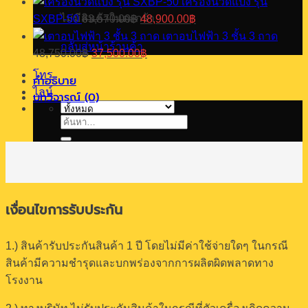
เครื่องนวดแป้ง รุ่น
was:
is:
Original
Current
ไม่มีสินค้าในตะกร้า
SXBP-50
63,570.00
฿
48,900.00
฿
19,370.00฿.
14,900.00฿.
price
price
เตาอบไฟฟ้า 3 ชั้น 3 ถาด
was:
is:
กลับสู่หน้าร้านค้า
Original
Current
48,750.00
฿
37,500.00
฿
63,570.00฿.
48,900.00฿.
price
price
was:
is:
โทร
คำอธิบาย
48,750.00฿.
37,500.00฿.
ไลน์
บทวิจารณ์ (0)
ค้นหา:
เงื่อนไขการรับประกัน
1.) สินค้ารับประกันสินค้า 1 ปี โดยไม่มีค่าใช้จ่ายใดๆ ในกรณี
สินค้ามีความชำรุดและบกพร่องจากการผลิตผิดพลาดทาง
โรงงาน