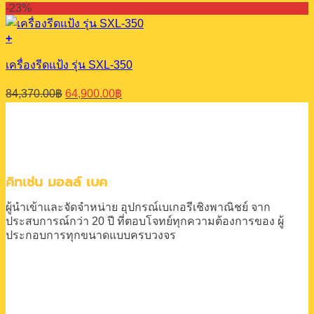
price
price
-23%
was:
is:
112,000.00฿.
92,000.00฿.
+
เครื่องรีดแป้ง รุ่น SXL-350
Original
Current
84,370.00
฿
64,900.00
฿
price
price
was:
is:
84,370.00฿.
64,900.00฿.
คิทเช่น มอลล์ เบค
ผู้นำเข้าและจัดจำหน่าย
อุปกรณ์เบเกอรีเชิงพาณิชย์
จาก
ประสบการณ์กว่า 20 ปี
ที่ตอบโจทย์ทุกความต้องการของ
ผู้
ประกอบการทุกขนาดแบบครบวงจร