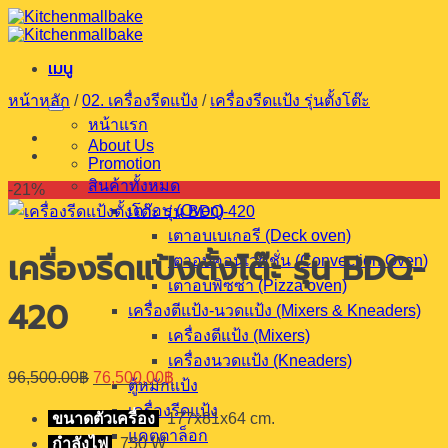
ข้าม
ไป
เมนู
ยัง
เนื้อหา
หน้าหลัก
/
02. เครื่องรีดแป้ง
/
เครื่องรีดแป้ง รุ่นตั้งโต๊ะ
หน้าแรก
About Us
Promotion
สินค้าทั้งหมด
-21%
เตาอบ (Oven)
เตาอบเบเกอรี (Deck oven)
เครื่องรีดแป้งตั้งโต๊ะ รุ่น BDQ-
เตาอบคอนเวคชั่น (Convection Oven)
เตาอบพิซซ่า (Pizza oven)
420
เครื่องตีแป้ง-นวดแป้ง (Mixers & Kneaders)
เครื่องตีแป้ง (Mixers)
เครื่องนวดแป้ง (Kneaders)
Original
Current
96,500.00
฿
76,500.00
฿
ตู้หมักแป้ง
price
price
was:
is:
เครื่องรีดแป้ง
ขนาดตัวเครื่อง
177x81x64 cm.
96,500.00฿.
76,500.00฿.
แคตตาล็อก
กำลังไฟ
750 W