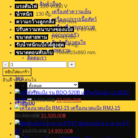
สินค้าอื่นๆ
แรงดันไฟ
220 V/380 V
เครื่องทำความเย็น
น้ำหนัก
130 kg.
เครื่องแปรรูปเนื้อสัตว์
ความกว้างลูกกลิ้ง
450 mm.
เครื่องซีลสุญญากาศ
ปรับความหนาบางของแป้ง
1-35 mm.
ออกแบบครัว
ขนาดสายพาน
170×43 cm.
สินค้าที่น่าสนใจ
รับน้ำหนักแป้งได้สูงสุด
4 Kg.
บทความ
ขนาดตอนพับเก็บ
700x810x860 mm.
ติดต่อเรา
จำนวน
โทร
หยิบใส่ตะกร้า
เครื่อง
ไลน์
สินค้าที่น่าสนใจ
รีด
แป้ง
ค้นหา:
เครื่องรีดแป้ง รุ่น BDQ-
ตั้ง
Original
Current
520B
112,000.00
฿
92,000.00
฿
เข้าสู่ระบบ
โต๊ะ
price
price
เครื่องนวดแป้ง RMJ-15
was:
is:
รุ่น
Original
Current
32,900.00
฿
31,500.00
฿
112,000.00฿.
92,000.00฿.
BDQ-
price
price
420
ตู้หมักแป้ง 6 ถาด รุ่น FT-
was:
is:
Original
Current
ชิ้น
6T
19,370.00
฿
14,900.00
฿
32,900.00฿.
31,500.00฿.
price
price