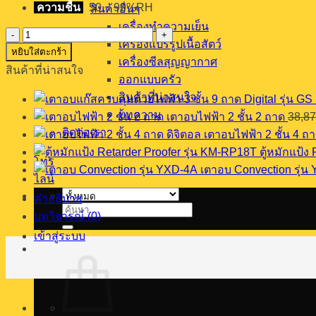
ความชื้น
50 ~ 99%RH
สินค้าอื่นๆ
เครื่องทำความเย็น
จำนวน
เครื่องแปรรูปเนื้อสัตว์
หยิบใส่ตะกร้า
เครื่อง
เครื่องซีลสุญญากาศ
สินค้าที่น่าสนใจ
หมัก
ออกแบบครัว
แป้ง
สินค้าที่น่าสนใจ
รุ่น
บทความ
เตาอบไฟฟ้า 2 ชั้น 2 ถาด
38,87
FH-
ติดต่อเรา
120
เตาอบไฟฟ้า 2 ชั้น 4 ถา
ชิ้น
ตู้หมักแป้ง
โทร
เตาอบ Convection รุ่น
ไลน์
คำอธิบาย
ค้นหา:
บทวิจารณ์ (0)
เข้าสู่ระบบ