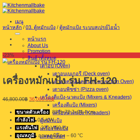
ข้าม
ไป
เมนู
ยัง
หน้าหลัก
/
03. ตู้หมักแป้ง
/
ตู้หมักแป้ง ระบบสเปรย์ไอน้ำ
เนื้อหา
หน้าแรก
About Us
Promotion
-23%
สินค้าทั้งหมด
เตาอบ (Oven)
เตาอบเบเกอรี (Deck oven)
เครื่องหมักแป้ง รุ่น FH-120
เตาอบคอนเวคชั่น (Convection Oven)
เตาอบพิซซ่า (Pizza oven)
เครื่องตีแป้ง-นวดแป้ง (Mixers & Kneaders)
Original
Current
46,800.00
฿
36,000.00
฿
price
price
เครื่องตีแป้ง (Mixers)
was:
is:
ขนาดตัวเครื่อง
83.8×78.7×94.4 cm.
เครื่องนวดแป้ง (Kneaders)
46,800.00฿.
36,000.00฿.
กำลังไฟ
0.5 KW
ตู้หมักแป้ง
แรงดันไฟ
220 V/60 Hz
เครื่องรีดแป้ง
อุณหภูมิ
อุณหภูมิห้อง – 60 °C
แคตตาล็อก