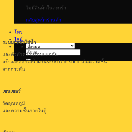
ไม่มีสินค้าในตะกร้า
กลับสู่หน้าร้านค้า
โทร
ไลน์
ระบบกล่องใส่น้ำ
ค้นหา:
และตัวทำความร้อนแยกกัน
สร้างละอองไอน้ำผ่านระบบ Ultersonic เกิดความชื้น
จากการสั่น
เซนเซอร์
วัดอุณหภูมิ
และความชื้นภายในตู้