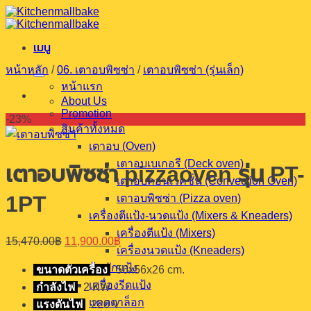
ข้าม
ไป
เมนู
ยัง
เนื้อหา
หน้าหลัก
/
06. เตาอบพิซซ่า
/
เตาอบพิซซ่า (รุ่นเล็ก)
หน้าแรก
About Us
Promotion
-23%
สินค้าทั้งหมด
เตาอบ (Oven)
เตาอบเบเกอรี (Deck oven)
เตาอบพิซซ่า pizzaoven รุ่น PT-
เตาอบคอนเวคชั่น (Convection Oven)
1PT
เตาอบพิซซ่า (Pizza oven)
เครื่องตีแป้ง-นวดแป้ง (Mixers & Kneaders)
เครื่องตีแป้ง (Mixers)
Original
Current
15,470.00
฿
11,900.00
฿
price
price
เครื่องนวดแป้ง (Kneaders)
was:
is:
ตู้หมักแป้ง
ขนาดตัวเครื่อง
56x56x26 cm.
15,470.00฿.
11,900.00฿.
เครื่องรีดแป้ง
กำลังไฟ
2 KW
แคตตาล็อก
แรงดันไฟ
220 V