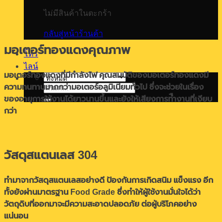
ไม่มีสินค้าในตะกร้า
กลับสู่หน้าร้านค้า
มอเตอร์ทองแดงคุณภาพ
โทร
ไลน์
มอเตอร์ทองแดงที่มีกำลังไฟ คุณสมบัติของมอเตอร์ทองแดงมี
ความทนทานมากกว่ามอเตอร์อลูมิเนียมทั่วไป ซึ่งจะช่วยในเรื่อง
ค้นหา:
ของอายุการใช้งานได้ยาวนานขึ้นและยังให้เสียงการทืำงานที่เงียบ
กว่า
วัสดุสแตนเลส 304
ทำมาจากวัสดุสแตนเลสอย่างดี ป้องกันการเกิดสนิม แข็งแรง อีก
ทั้งยังผ่านมาตรฐาน Food Grade ซึ่งทำให้ผู้ใช้งานมั่นใจได้ว่า
วัตถุดิบที่ออกมาจะมีความสะอาดปลอดภัย ต่อผู้บริโภคอย่าง
แน่นอน