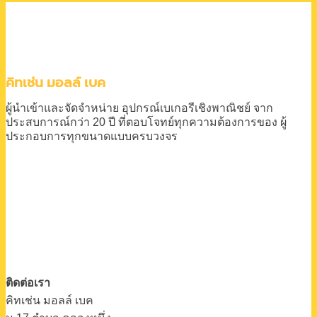
price
price
was:
is:
49,400.00฿.
38,000.00฿.
คิทเช่น มอลล์ เบค
ผู้นำเข้าและจัดจำหน่าย
อุปกรณ์เบเกอรีเชิงพาณิชย์
จาก
ประสบการณ์กว่า 20 ปี
ที่ตอบโจทย์ทุกความต้องการของ
ผู้
ประกอบการทุกขนาดแบบครบวงจร
ติดต่อเรา
คิทเช่น มอลล์ เบค
ม.17 ตําบล คลองหนึ่ง
อําเภอคลองหลวง ปทุมธานี 12120
โทร. 093-623-0184