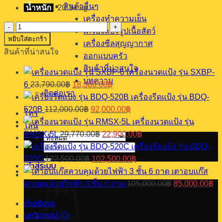
สินค้าอื่นๆ
น้ำหนัก
20.34 kg.
เครื่องทำความเย็น
จำนวน
เครื่องแปรรูปเนื้อสัตว์
หยิบใส่ตะกร้า
เตา
เครื่องซีลสุญญากาศ
สินค้าที่น่าสนใจ
อบ
ออกแบบครัว
พิซซ่า
สินค้าที่น่าสนใจ
เครื่องนวดแป้ง รุ่น SXBP-
pizzaoven
บทความ
Original
Current
6
23,790.00
฿
18,300.00
฿
รุ่น
price
price
ติดต่อเรา
PT-
เครื่องรีดแป้ง รุ่น BDQ-
was:
is:
1PT
Original
Current
520B
112,000.00
฿
92,000.00
฿
23,790.00฿.
18,300.00฿.
โทร
price
price
ชิ้น
เครื่องนวดแป้ง รุ่น
was:
is:
ไลน์
Original
Current
RMSX-5L
29,770.00
฿
22,900.00
฿
112,000.00฿.
92,000.00฿.
price
price
เครื่องรีดแป้ง รุ่น BDQ-
ค้นหา:
was:
is:
Original
Current
520C
122,500.00
฿
102,500.00
฿
29,770.00฿.
22,900.00฿.
price
price
เข้าสู่ระบบ
เตาอบแก๊ส
was:
is:
Original
Cu
ควบคุมด้วยไฟฟ้า 3 ชั้น 6 ถาด
105,000.00
฿
85,000.00
฿
122,500.00฿.
102,500.00฿.
price
pr
was:
is:
คำอธิบาย
105,000.00฿.
85
บทวิจารณ์ (0)