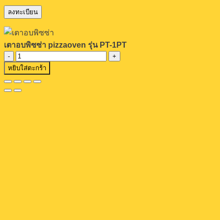
เตาอบพิซซ่า pizzaoven รุ่น PT-1PT
จำนวน
หยิบใส่ตะกร้า
เตา
อบ
พิซซ่า
pizzaoven
รุ่น
PT-
1PT
ชิ้น