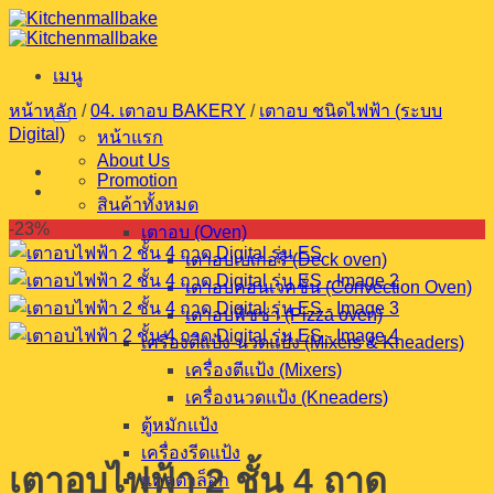
ข้าม
ไป
เมนู
ยัง
เนื้อหา
หน้าหลัก
/
04. เตาอบ BAKERY
/
เตาอบ ชนิดไฟฟ้า (ระบบ
Digital)
หน้าแรก
About Us
Promotion
สินค้าทั้งหมด
-23%
เตาอบ (Oven)
เตาอบเบเกอรี (Deck oven)
เตาอบคอนเวคชั่น (Convection Oven)
เตาอบพิซซ่า (Pizza oven)
เครื่องตีแป้ง-นวดแป้ง (Mixers & Kneaders)
เครื่องตีแป้ง (Mixers)
เครื่องนวดแป้ง (Kneaders)
ตู้หมักแป้ง
เครื่องรีดแป้ง
เตาอบไฟฟ้า 2 ชั้น 4 ถาด
แคตตาล็อก