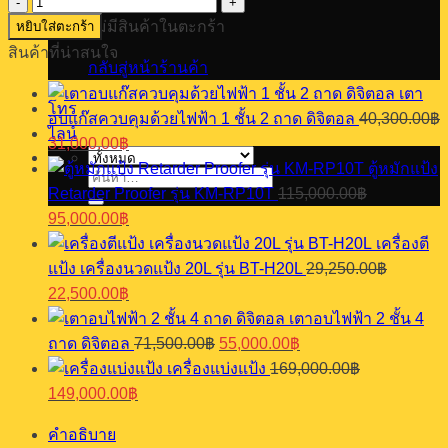
จำนวน
ไม่มีสินค้าในตะกร้า
หยิบใส่ตะกร้า
เตา
สินค้าที่น่าสนใจ
อบ
กลับสู่หน้าร้านค้า
ไฟฟ้า
เตา
2
โทร
อบแก๊สควบคุมด้วยไฟฟ้า 1 ชั้น 2 ถาด ดิจิตอล
40,300.00
฿
ชั้น
ไลน์
Original
Current
4
31,000.00
฿
price
price
ถาด
ตู้หมักแป้ง
was:
is:
ค้นหา:
Digital
Retarder Proofer รุ่น KM-RP10T
115,000.00
฿
40,300.00฿.
31,000.00฿.
รุ่น
Original
Current
95,000.00
฿
ES
price
price
เครื่องตี
was:
is:
ชิ้น
แป้ง เครื่องนวดแป้ง 20L รุ่น BT-H20L
29,250.00
฿
115,000.00฿.
95,000.00฿.
Original
Current
22,500.00
฿
price
price
เตาอบไฟฟ้า 2 ชั้น 4
was:
is:
Original
Current
ถาด ดิจิตอล
71,500.00
฿
55,000.00
฿
29,250.00฿.
22,500.00฿.
price
price
เครื่องแบ่งแป้ง
169,000.00
฿
was:
is:
Original
Current
149,000.00
฿
71,500.00฿.
55,000.00฿.
price
price
was:
is:
คำอธิบาย
169,000.00฿.
149,000.00฿.