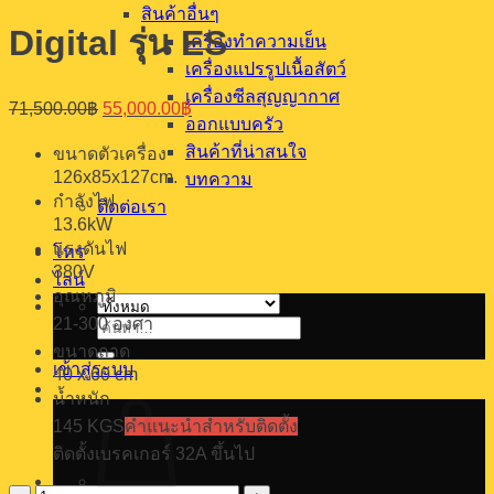
สินค้าอื่นๆ
Digital รุ่น ES
เครื่องทำความเย็น
เครื่องแปรรูปเนื้อสัตว์
เครื่องซีลสุญญากาศ
Original
Current
71,500.00
฿
55,000.00
฿
price
price
ออกแบบครัว
was:
is:
สินค้าที่น่าสนใจ
ขนาดตัวเครื่อง
71,500.00฿.
55,000.00฿.
126x85x127cm.
บทความ
กำลังไฟ
ติดต่อเรา
13.6kW
แรงดันไฟ
โทร
380V
ไลน์
อุณหภูมิ
21-300 องศา
ค้นหา:
ขนาดถาด
เข้าสู่ระบบ
40 x 60 cm
น้ำหนัก
145 KGS
คำแนะนำสำหรับติดตั้ง
ติดตั้งเบรคเกอร์ 32A ขึ้นไป