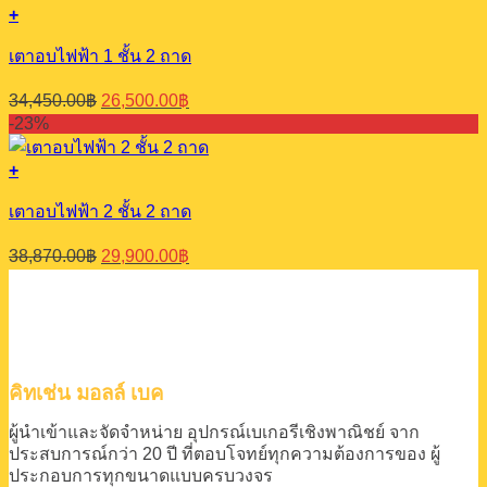
105,000.00฿.
85,000.00฿.
+
เตาอบไฟฟ้า 1 ชั้น 2 ถาด
Original
Current
34,450.00
฿
26,500.00
฿
price
price
-23%
was:
is:
34,450.00฿.
26,500.00฿.
+
เตาอบไฟฟ้า 2 ชั้น 2 ถาด
Original
Current
38,870.00
฿
29,900.00
฿
price
price
was:
is:
38,870.00฿.
29,900.00฿.
คิทเช่น มอลล์ เบค
ผู้นำเข้าและจัดจำหน่าย
อุปกรณ์เบเกอรีเชิงพาณิชย์
จาก
ประสบการณ์กว่า 20 ปี
ที่ตอบโจทย์ทุกความต้องการของ
ผู้
ประกอบการทุกขนาดแบบครบวงจร