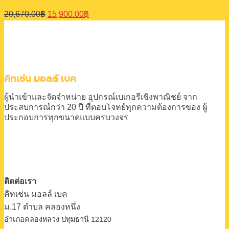
Original
Current
20,670.00
฿
15,900.00
฿
price
price
was:
is:
20,670.00฿.
15,900.00฿.
คิทเช่น มอลล์ เบค
ผู้นำเข้าและจัดจำหน่าย
อุปกรณ์เบเกอรีเชิงพาณิชย์
จาก
ประสบการณ์กว่า 20 ปี
ที่ตอบโจทย์ทุกความต้องการของ
ผู้
ประกอบการทุกขนาดแบบครบวงจร
ติดต่อเรา
คิทเช่น มอลล์ เบค
ม.17 ตําบล คลองหนึ่ง
อําเภอคลองหลวง ปทุมธานี 12120