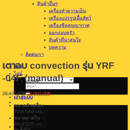
สินค้าอื่นๆ
เครื่องทำความเย็น
เครื่องแปรรูปเนื้อสัตว์
เครื่องซีลสุญญากาศ
ออกแบบครัว
สินค้าที่น่าสนใจ
บทความ
ติดต่อเรา
เตาอบ convection รุ่น YRF
โทร
ไลน์
-04F (manual)
ค้นหา:
Original
Current
28,470.00
฿
21,900.00
฿
เข้าสู่ระบบ
price
price
was:
is:
ขนาดตัวเครื่อง
28,470.00฿.
21,900.00฿.
70x67x53 cm.
ขนาดภายใน
46x37x35 cm.