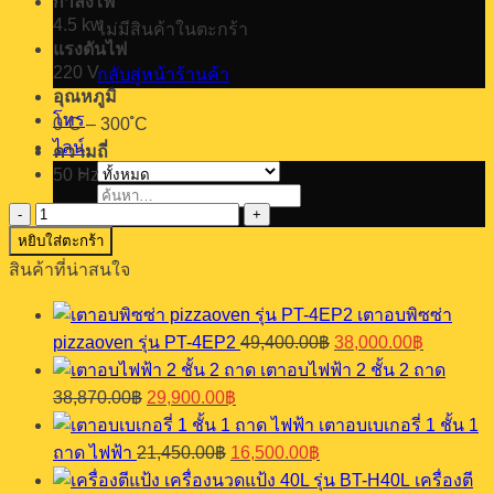
กำลังไฟ
4.5 kw
ไม่มีสินค้าในตะกร้า
แรงดันไฟ
220 V
กลับสู่หน้าร้านค้า
อุณหภูมิ
โทร
0 ํC – 300 ํC
ไลน์
ความถี่
50 Hz
ค้นหา:
จำนวน
หยิบใส่ตะกร้า
เตา
สินค้าที่น่าสนใจ
อบ
convection
เตาอบพิซซ่า
รุ่น
Original
Current
YRF
pizzaoven รุ่น PT-4EP2
49,400.00
฿
38,000.00
฿
price
price
-04F
เตาอบไฟฟ้า 2 ชั้น 2 ถาด
was:
is:
(manual)
Original
Current
38,870.00
฿
29,900.00
฿
49,400.00฿.
38,000.0
ชิ้น
price
price
เตาอบเบเกอรี่ 1 ชั้น 1
was:
is:
Original
Current
ถาด ไฟฟ้า
21,450.00
฿
16,500.00
฿
38,870.00฿.
29,900.00฿.
price
price
เครื่องตี
was:
is: