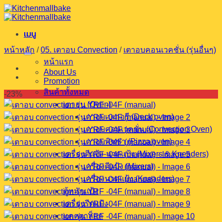
ข้าม
ไป
เมนู
ยัง
เนื้อหา
หน้าหลัก
/
05. เตาอบ Convection
/
เตาอบคอนเวคชั่น (รุ่นอื่นๆ)
หน้าแรก
About Us
Promotion
สินค้าทั้งหมด
-23%
เตาอบ (Oven)
เตาอบเบเกอรี (Deck oven)
เตาอบคอนเวคชั่น (Convection Oven)
เตาอบพิซซ่า (Pizza oven)
เครื่องตีแป้ง-นวดแป้ง (Mixers & Kneaders)
เครื่องตีแป้ง (Mixers)
เครื่องนวดแป้ง (Kneaders)
ตู้หมักแป้ง
เครื่องรีดแป้ง
แคตตาล็อก