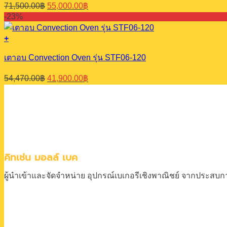
Original
Current
71,500.00
฿
55,000.00
฿
price
price
-23%
was:
is:
71,500.00฿.
55,000.00฿.
+
เตาอบ Convection Oven รุ่น STF06-120
Original
Current
54,470.00
฿
41,900.00
฿
price
price
was:
is:
54,470.00฿.
41,900.00฿.
คิทเช่น มอลล์ เบค
ผู้นำเข้าและจัดจำหน่าย
อุปกรณ์เบเกอรีเชิงพาณิชย์
จากประสบการ