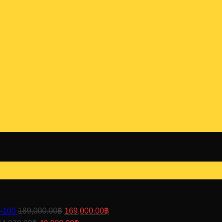
Original
Current
S-100
189,000.00
฿
169,000.00
฿
price
price
Original
Current