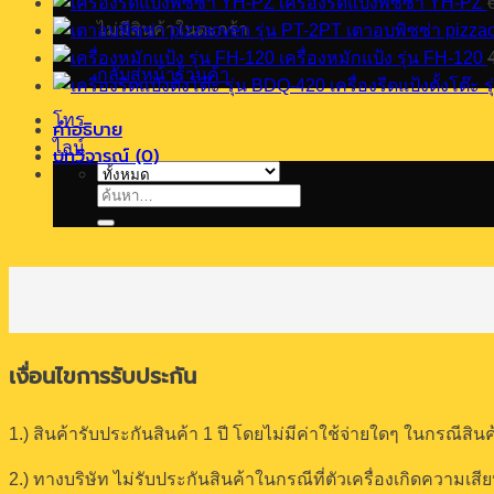
YZN
เครื่องรีดแป้งพิซซ่า YH-PZ
-
ไม่มีสินค้าในตะกร้า
เตาอบพิซซ่า pizza
01E
เครื่องหมักแป้ง รุ่น FH-120
(ดิ
กลับสู่หน้าร้านค้า
เครื่องรีดแป้งตั้งโต๊ะ
จิตั
โทร
ล)
คำอธิบาย
ไลน์
ชิ้น
บทวิจารณ์ (0)
ค้นหา:
เงื่อนไขการรับประกัน
1.) สินค้ารับประกันสินค้า 1 ปี โดยไม่มีค่าใช้จ่ายใดๆ ในกร
2.) ทางบริษัท ไม่รับประกันสินค้าในกรณีที่ตัวเครื่องเกิดความเส