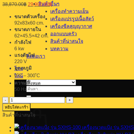
Original
Current
สินค้าอื่นๆ
38,870.00
฿
29,900.00
฿
price
price
เครื่องทำความเย็น
was:
is:
ขนาดตัวเครื่อง
เครื่องแปรรูปเนื้อสัตว์
38,870.00฿.
29,900.00฿.
92x83x60 cm.
เครื่องซีลสุญญากาศ
ขนาดภายใน
ออกแบบครัว
62×45.5×42 cm.
สินค้าที่น่าสนใจ
กำลังไฟ
6 kw
บทความ
แรงดันไฟ
ติดต่อเรา
220 V
อุณหภูมิ
โทร
0 ํC – 300 ํC
ไลน์
ความถี่
50 Hz
ค้นหา:
เข้าสู่ระบบ
จำนวน
หยิบใส่ตะกร้า
เตา
สินค้าที่น่าสนใจ
อบ
convection
เครื่องนวดแป้ง รุ่น SXH
รุ่น