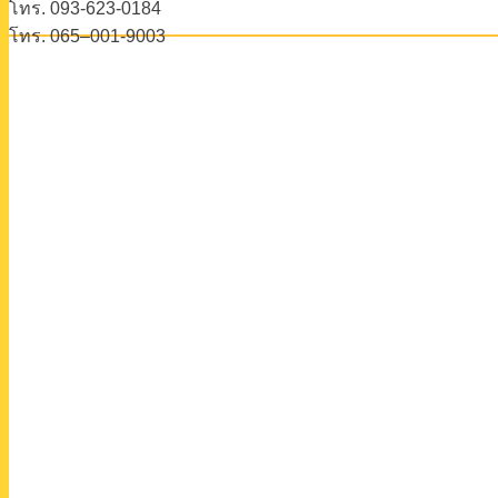
โทร. 093-623-0184
โทร. 065–001-9003