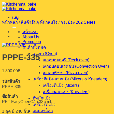
ข้าม
ไป
เมนู
ยัง
หน้าหลัก
/
สินค้าอื่นๆ ที่น่าสนใจ
/
กระป๋อง 202 Series
เนื้อหา
หน้าแรก
About Us
Promotion
สินค้าทั้งหมด
เตาอบ (Oven)
PPPE-335
เตาอบเบเกอรี (Deck oven)
เตาอบคอนเวคชั่น (Convection Oven)
1,800.00
฿
เตาอบพิซซ่า (Pizza oven)
เครื่องตีแป้ง-นวดแป้ง (Mixers & Kneaders)
รหัสสินค้า
เครื่องตีแป้ง (Mixers)
PPPE-335
เครื่องนวดแป้ง (Kneaders)
ชื่อสินค้า
ตู้หมักแป้ง
PET EasyOpenCan 335 ml.
เครื่องรีดแป้ง
แคตตาล็อก
1 ชุด มี 240 ชิ้น