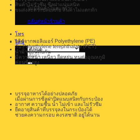
สินค้าไม่รัวซึม ซีลฝาแน่นสนิท
ไม่มีสินค้าในตะกร้า
ขนส่งสะดวกปลอดภัย สินค้าไม่แตกหัก
กลับสู่หน้าร้านค้า
โทร
ผลิตจากพอลิเมอร์
Polyethylene (PE)
ไลน์
กับ Polyethylene terephthalate (PET)
นำมาซ้อนทับกัน
ค้นหา:
มีความหนา เหนียว ยืดหยุ่น ทนต่ออุณหภูมิ
ค่อนข้างสูง
บรรจุอาหารได้อย่างปลอดภัย
เมื่อผ่านการซีลฝาปิดแนบสนิทกับกระป๋อง
อากาศ ความชื้น น้ำ ไม่เข้า และไม่รัวซึม
ยืดอายุสินค้าที่บรรจุลงในกระป๋องได้
ช่วยคงความกรอบ คงรสชาติ อยู่ได้นาน