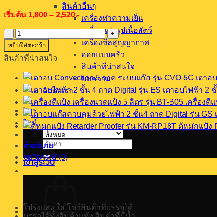
สินค้าอื่นๆ
เริ่มต้น 1,800 – 2,520.-
เครื่องทำความเย็น
เครื่องแปรรูปเนื้อสัตว์
จำนวน
เครื่องซีลสุญญากาศ
PPPE-
หยิบใส่ตะกร้า
335
ออกแบบครัว
สินค้าที่น่าสนใจ
ชิ้น
สินค้าที่น่าสนใจ
เตาอบ
บทความ
เตาอบไฟฟ้า 2 ชั้
ติดต่อเรา
เครื่องตี
โทร
ไลน์
ตู้หมักแป้ง
ค้นหา:
คำอธิบาย
บทวิจารณ์ (0)
เข้าสู่ระบบ
โปร่งแสง ใส โชว์สินค้าที่บรรจุได้
บรรจุได้ทั้งสินค้าแห้ง สินค้าที่มีน้ำ