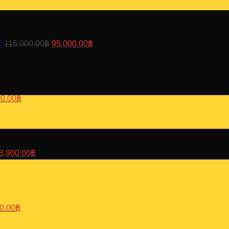
price
price
was:
is:
115,000.00฿.
95,000.00฿.
T
115,000.00
฿
95,000.00
฿
nal
Current
price
is:
0.00฿.
65,000.00฿.
00.00
฿
riginal
Current
rice
price
as:
is:
3,570.00฿.
48,900.00฿.
8,900.00
฿
al
Current
price
is:
0.00฿.
16,900.00฿.
0.00
฿