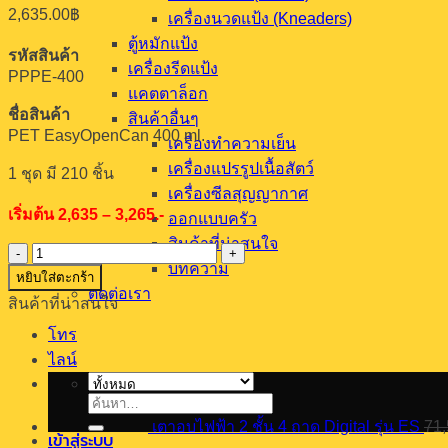
2,635.00
฿
เครื่องนวดแป้ง (Kneaders)
ตู้หมักแป้ง
รหัสสินค้า
เครื่องรีดแป้ง
PPPE-400
แคตตาล็อก
ชื่อสินค้า
สินค้าอื่นๆ
PET EasyOpenCan 400 ml.
เครื่องทำความเย็น
เครื่องแปรรูปเนื้อสัตว์
1 ชุด มี 210 ชิ้น
เครื่องซีลสุญญากาศ
เริ่มต้น 2,635 – 3,265.-
ออกแบบครัว
สินค้าที่น่าสนใจ
จำนวน
บทความ
PPPE-
หยิบใส่ตะกร้า
400
ติดต่อเรา
สินค้าที่น่าสนใจ
ชิ้น
โทร
ไลน์
ค้นหา:
เตาอบไฟฟ้า 2 ชั้น 4 ถาด Digital รุ่น ES
71,
เข้าสู่ระบบ