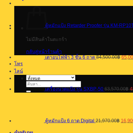
ตู้หมักแป้ง Retarder Proofer รุ่น KM-RP10
Origi
price
ไม่มีสินค้าในตะกร้า
was:
84,50
กลับสู่หน้าร้านค้า
เตาอบไฟฟ้า 3 ชั้น 6 ถาด
84,500.00
฿
65,0
O
โทร
p
ไลน์
w
6
ค้นหา:
เครื่องนวดแป้ง รุ่น SXBP-50
63,570.00
฿
4
Origin
price
was:
21,97
ตู้หมักแป้ง 6 ถาด Digital
21,970.00
฿
16,90
คำอธิบาย